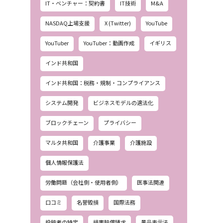
IT・ベンチャー：契約書
IT技術
M&A
NASDAQ上場支援
X (Twitter)
YouTube
YouTuber
YouTuber：動画作成
イギリス
インド共和国
インド共和国：税務・規制・コンプライアンス
システム開発
ビジネスモデルの適法化
ブロックチェーン
プライバシー
マルタ共和国
介護事業
介護施設
個人情報保護法
労働問題（会社側・使用者側）
医事法関連
口コミ
名誉毀損
国際法務
投稿者の特定
損害賠償請求
景品表示法