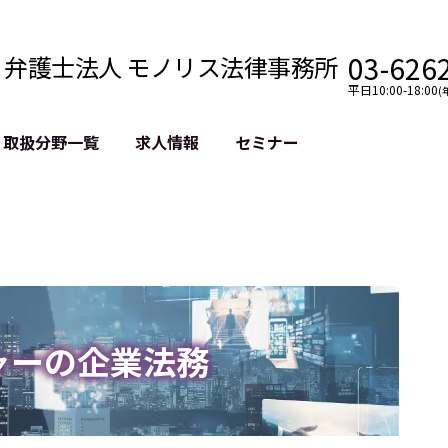
03-626
弁護士法人 モノリス法律事務所
平日10:00-18:00
(
取扱分野一覧
求人情報
セミナー
法務
クロスボーダー
風評被害対策
法務
国際法務・海外事業
デジタルタ
約整備
国際法務・日本進出
誹謗中傷等
クチェーン
NASDAQ上場支援
上場企業等
GDPR対応支援
誹謗中傷加
法等チェック
リスティン
ャーの企業法務
売対策
過去の芸能
事告訴等