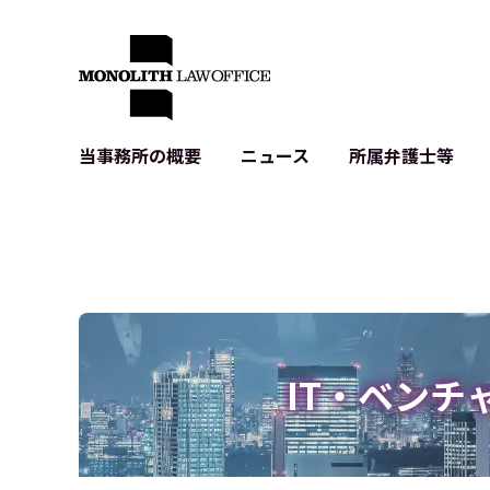
当事務所の概要
ニュース
所属弁護士等
代表弁護士の挨拶
IT・ベンチャーの企業法務
各種企業のIT・知財
当事務所のクライアントの例
契約書作成・レビュー等
システム開発関連
クライアントの声
個人情報保護法関連
アプリ等の利用規
出版書籍等
株式・M&A関連法務
暗号資産・ブロッ
アクセス
IPO（上場）支援
生成AI関連法務
記事・LPの薬機
IT・ベンチ
D2C等の不正転
サイバー犯罪の刑