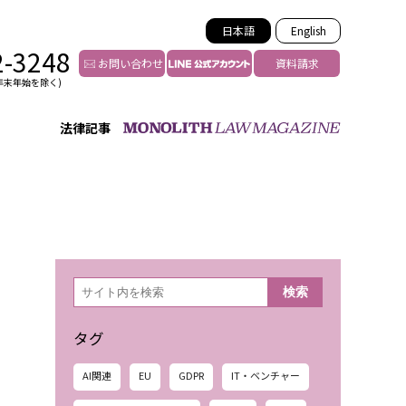
日本語
English
2-3248
お問い合わせ
資料請求
年末年始を除く)
法律記事
インフルエンサー法務
トゥー
YouTuberの法務サポート
の投稿者特定
VTuberの法務サポート
の風評被害対策
TikTok等ショート動画
害者の弁護
YouTube等SNSのM&A
検
検索
索
グ汚染の削除対策
等活動の削除
タグ
AI関連
EU
GDPR
IT・ベンチャー