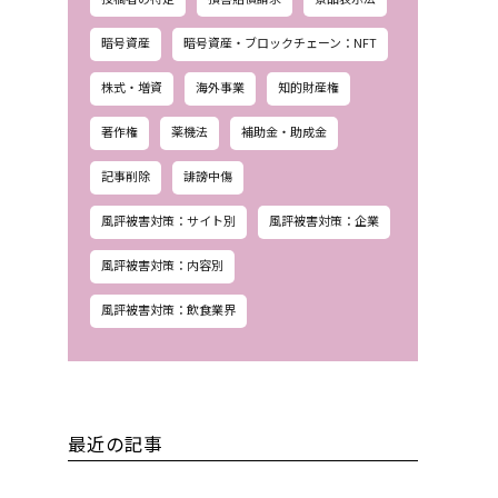
暗号資産
暗号資産・ブロックチェーン：NFT
株式・増資
海外事業
知的財産権
著作権
薬機法
補助金・助成金
記事削除
誹謗中傷
風評被害対策：サイト別
風評被害対策：企業
風評被害対策：内容別
風評被害対策：飲食業界
最近の記事