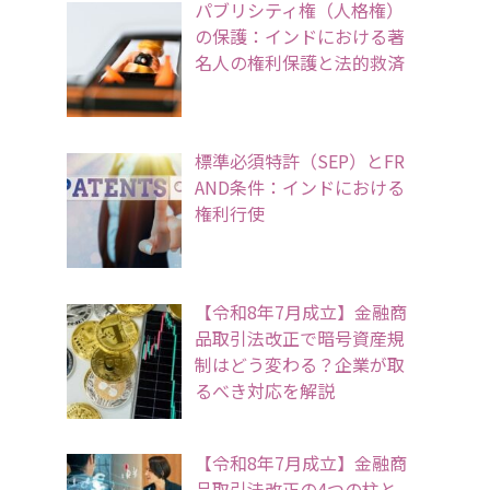
パブリシティ権（人格権）
の保護：インドにおける著
名人の権利保護と法的救済
標準必須特許（SEP）とFR
AND条件：インドにおける
権利行使
【令和8年7月成立】金融商
品取引法改正で暗号資産規
制はどう変わる？企業が取
るべき対応を解説
【令和8年7月成立】金融商
品取引法改正の4つの柱と