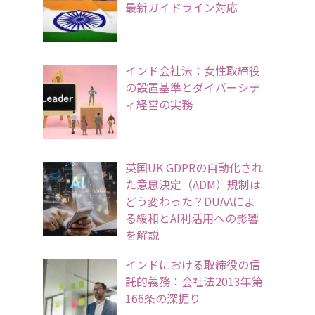
最新ガイドライン対応
インド会社法：女性取締役
の設置基準とダイバーシテ
ィ経営の実務
英国UK GDPRの自動化され
た意思決定（ADM）規制は
どう変わった？DUAAによ
る緩和とAI利活用への影響
を解説
インドにおける取締役の信
託的義務：会社法2013年第
166条の深掘り