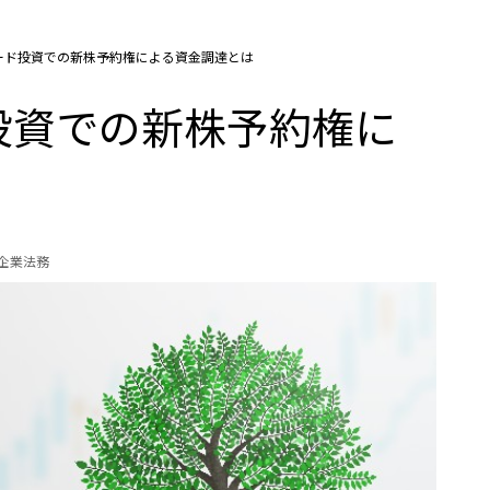
るシード投資での新株予約権による資金調達とは
ド投資での新株予約権に
の企業法務