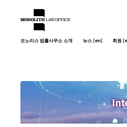
모노리스 법률사무소 소개
뉴스 [en]
회원 [e
대표 변호사의 인사말
일반 기업 법무
IT
사회적 영향 및 커뮤니티 참여 [en]
계약서 작성 및 검토
시스템 개발
글로벌 네트워크 [en]
M&A
이용 약관
오시는 길
일본의 IPO
암호화폐와 
개인정보 보호
AI (ChatGP
광고 리뷰
사이버 범죄
Int