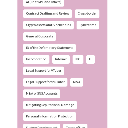
AI (ChatGPT and others)
Contract Drafting and Review
Cross-border
Crypto Assets and Blockchains
Cybercrime
General Corporate
ID of the Defamatory Statement
Incorporation
Internet
IPO
IT
Legal Support for VTuber
Legal Support for YouTuber
M&A
M&A of SNS Accounts
Mitigating Reputational Damage
Personal Information Protection
System Development
Terms of Use