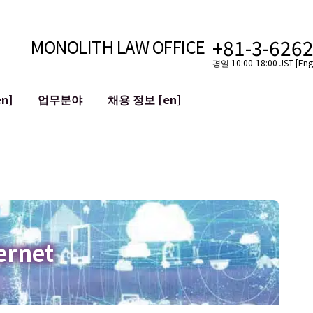
+81-3-626
MONOLITH LAW OFFICE
평일 10:00-18:00 JST [Engl
n]
업무분야
채용 정보 [en]
인터넷
국경
유튜버를 위한 법률 지원
VTuber를 위한 법률 지원
블록체인
SNS 계정의 M&A
T 등)
평판 손상 완화
명예훼손 발언의 ID
ernet