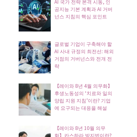
AI 국가 전략 본격 시동, 인
공지능 기본 계획과 AI 거버
넌스 지침의 핵심 포인트
글로벌 기업이 구축해야 할
AI 사내 규정의 최전선: 해외
거점의 거버넌스와 전개 전
략
【레이와 8년 4월 의무화】
후생노동성의 ‘치료와 일의
양립 지원 지침’이란? 기업
에 요구되는 대응을 해설
【레이와 8년 10월 의무
화】카스하라 방지법이란?