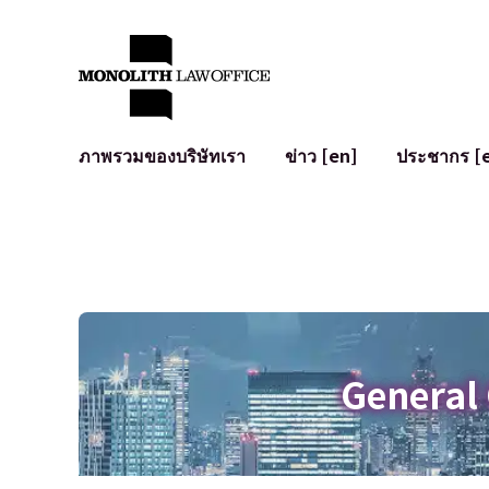
ภาพรวมของบริษัทเรา
ข่าว [en]
ประชากร [
คำทักทายจากทนายความผู้จัดการ
กฎหมายทั่วไปสำหรับบริษัท
IT
ผลกระทบทางสังคมและการมีส่วนร่วมของชุมชน [en]
การจัดทำและตรวจทานสัญญา
การพัฒนาร
พันธมิตรระดับโลก [en]
M&A
เงื่อนไขการ
การเข้าถึง
การเสนอขายหุ้น IPO ในญี่ปุ่น
สินทรัพย์คร
การป้องกันข้อมูลส่วนบุคคล
AI (ChatGPT
การตรวจสอบโฆษณา
อาชญากรรม
General