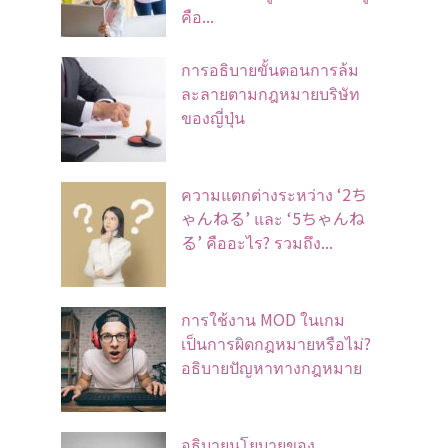
คือ...
การอธิบายขั้นตอนการล้ม
ละลายตามกฎหมายบริษัท
ของญี่ปุ่น
ความแตกต่างระหว่าง ‘2ち
ゃんねる’ และ ‘5ちゃんね
る’ คืออะไร? รวมถึง...
การใช้งาน MOD ในเกม
เป็นการผิดกฎหมายหรือไม่?
อธิบายปัญหาทางกฎหมาย
อธิบายนโยบายของ