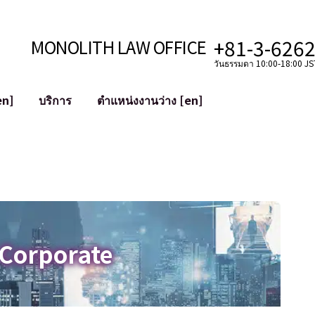
+81-3-626
MONOLITH LAW OFFICE
วันธรรมดา 10:00-18:00 JST
en]
บริการ
ตำแหน่งงานว่าง [en]
อินเทอร์เน็ต
ะบบ
การสนับสนุนทางกฎหมายสำหรับ YouT
ใช้งาน
การสนับสนุนทางกฎหมายสำหรับ VTub
ิปโตและบล็อกเชน
การควบรวมและซื้อกิจการบัญชีโซเชียลม
 ฯลฯ)
การบรรเทาความเสียหายต่อชื่อเสียง
ไซเบอร์
การระบุตัวตนของคำกล่าวหาที่เป็นการใส
 Corporate