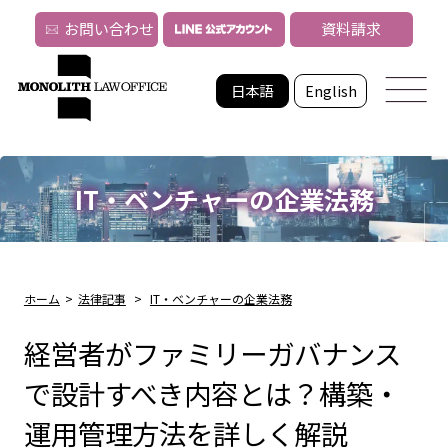
お問い合わせ
資料請求
日本語
English
IT・ベンチャーの企業法務
ホーム
>
法律記事
>
IT・ベンチャーの企業法務
経営者がファミリーガバナンス
で設計すべき内容とは？構築・
運用管理方法を詳しく解説