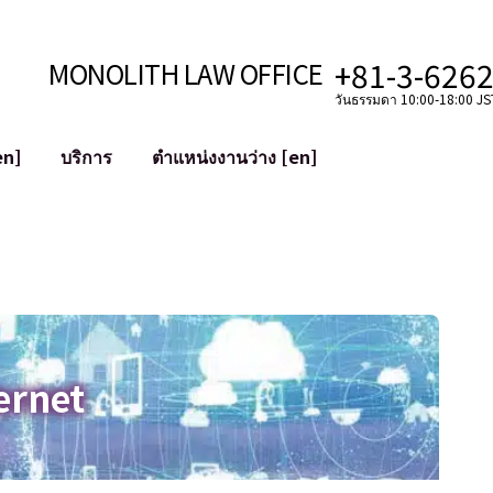
+81-3-626
MONOLITH LAW OFFICE
วันธรรมดา 10:00-18:00 JST
en]
บริการ
ตำแหน่งงานว่าง [en]
อินเทอร์เน็ต
ะบบ
การสนับสนุนทางกฎหมายสำหรับ YouT
ใช้งาน
การสนับสนุนทางกฎหมายสำหรับ VTub
ิปโตและบล็อกเชน
การควบรวมและซื้อกิจการบัญชีโซเชียลม
 ฯลฯ)
การบรรเทาความเสียหายต่อชื่อเสียง
ไซเบอร์
การระบุตัวตนของคำกล่าวหาที่เป็นการใส
ernet