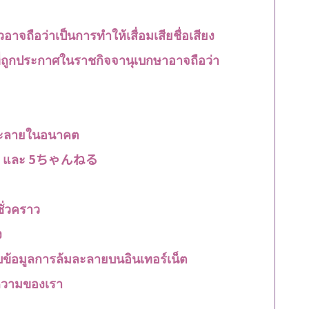
วอาจถือว่าเป็นการทำให้เสื่อมเสียชื่อเสียง
่ถูกประกาศในราชกิจจานุเบกษาอาจถือว่า
ละลายในอนาคต
んねる และ 5ちゃんねる
ั่วคราว
ง
ข้อมูลการล้มละลายบนอินเทอร์เน็ต
วามของเรา