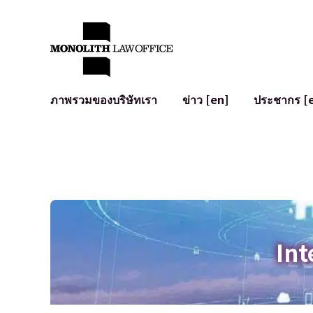
ภาพรวมของบริษัทเรา
ข่าว [en]
ประชากร [
คำทักทายจากทนายความผู้จัดการ
กฎหมายทั่วไปสำหรับบริษัท
IT
ผลกระทบทางสังคมและการมีส่วนร่วมของชุมชน [en]
การจัดทำและตรวจทานสัญญา
การพัฒนาร
พันธมิตรระดับโลก [en]
M&A
เงื่อนไขการ
การเข้าถึง
การเสนอขายหุ้น IPO ในญี่ปุ่น
สินทรัพย์คร
การป้องกันข้อมูลส่วนบุคคล
AI (ChatGPT
การตรวจสอบโฆษณา
อาชญากรรม
Int