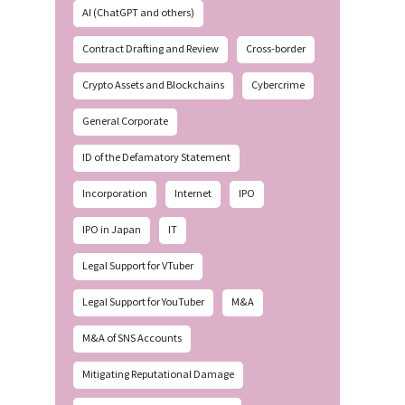
AI (ChatGPT and others)
Contract Drafting and Review
Cross-border
Crypto Assets and Blockchains
Cybercrime
General Corporate
ID of the Defamatory Statement
Incorporation
Internet
IPO
IPO in Japan
IT
Legal Support for VTuber
Legal Support for YouTuber
M&A
M&A of SNS Accounts
Mitigating Reputational Damage