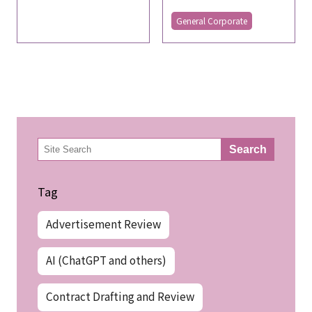
General Corporate
検
Search
索
Tag
Advertisement Review
AI (ChatGPT and others)
Contract Drafting and Review