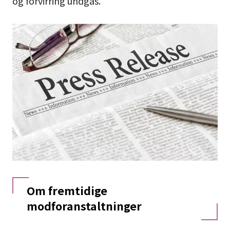
og forvirring undgås.
Om fremtidige
modforanstaltninger