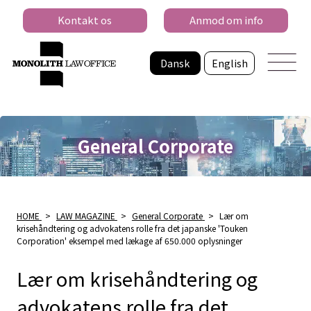
Kontakt os
Anmod om info
Dansk
English
General Corporate
HOME
>
LAW MAGAZINE
>
General Corporate
>
Lær om
krisehåndtering og advokatens rolle fra det japanske 'Touken
Corporation' eksempel med lækage af 650.000 oplysninger
Lær om krisehåndtering og
advokatens rolle fra det