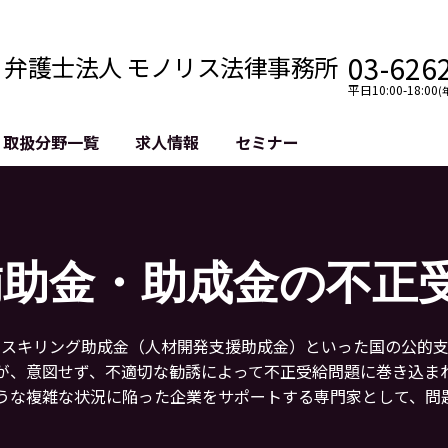
03-626
弁護士法人 モノリス法律事務所
平日10:00-18:00
(
取扱分野一覧
求人情報
セミナー
法務
クロスボーダー
風評被害対策
法務
国際法務・海外事業
デジタルタ
約整備
国際法務・日本進出
誹謗中傷等
補助金・助成金の不正
クチェーン
NASDAQ上場支援
上場企業等
GDPR対応支援
誹謗中傷加
法等チェック
リスティン
リスキリング助成金（人材開発支援助成金）といった国の公的
売対策
過去の芸能
が、意図せず、不適切な勧誘によって不正受給問題に巻き込ま
事告訴等
うな複雑な状況に陥った企業をサポートする専門家として、問