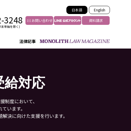
日本語
English
2-3248
お問い合わせ
資料請求
年末年始を除く)
法律記事
インフルエンサー法務
トゥー
YouTuberの法務サポート
の投稿者特定
VTuberの法務サポート
受給対応
の風評被害対策
TikTok等ショート動画
害者の弁護
YouTube等SNSのM&A
グ汚染の削除対策
支援制度において、
等活動の削除
れています。
題解決に向けた支援を行います。