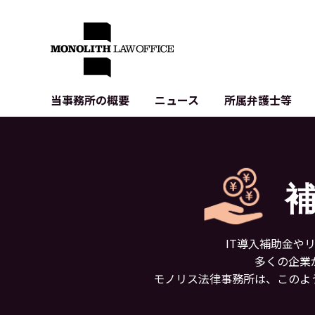
当事務所の概要
ニュース
所属弁護士等
代表弁護士の挨拶
IT・ベンチャーの企業法務
各種企業のIT・知財
当事務所のクライアントの例
契約書作成・レビュー等
システム開発関連
クライアントの声
個人情報保護法関連
アプリ等の利用規
出版書籍等
株式・M&A関連法務
暗号資産・ブロッ
アクセス
IPO（上場）支援
生成AI関連法務
記事・LPの薬機
IT導入補助金や
D2C等の不正転
多くの企業
サイバー犯罪の刑
モノリス法律事務所は、このよ