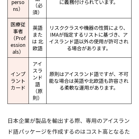
perso
に義務付けられています。
（必
ns）
須）
医療従
英語
リスククラスや機器の性質により、
事者
また
IMAが指定するリストに基づき、ア
（Prof
は 北
イスランド語以外の使用が許可され
ession
欧語
る場合があります。
als）
アイ
スラ
インプ
原則はアイスランド語ですが、不可
ンド
ラント
能な場合は英語や北欧語も許容され
語
カード
る柔軟な運用があります。
（原
則）
日本企業が製品を輸出する際、専用のアイスラン
ド語パッケージを作成するのはコスト高となるた