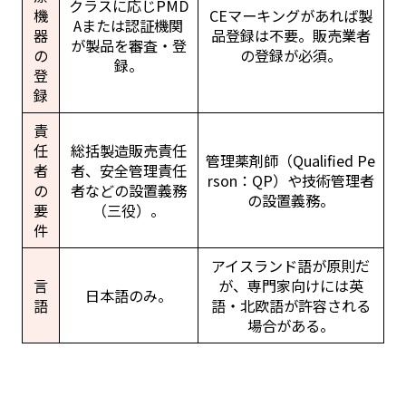
クラスに応じPMD
機
CEマーキングがあれば製
Aまたは認証機関
器
品登録は不要。販売業者
が製品を審査・登
の
の登録が必須。
録。
登
録
責
任
総括製造販売責任
管理薬剤師（Qualified Pe
者
者、安全管理責任
rson：QP）や技術管理者
の
者などの設置義務
の設置義務。
要
（三役）。
件
アイスランド語が原則だ
言
が、専門家向けには英
日本語のみ。
語
語・北欧語が許容される
場合がある。