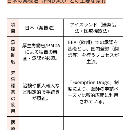
日本の薬機法（PMD Act）との主要な差異
項
アイスランド（医薬品
日本（薬機法）
目
法・医療機器法）
承
EEA（欧州）での承認を
厚生労働省/PMDA
認
基礎とし、国内登録（翻
による独自の審
制
訳等）を行うプロセスが
査・承認が必須。
度
主流。
未
承
「Exemption Drugs」制
認
治験や個人輸入な
度により、医師の申請ベ
薬
ど限定的で手続き
ースで比較的広範に利用
の
が煩雑。
されている。
使
用
医
療