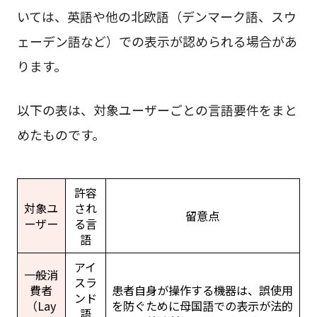
いては、英語や他の北欧語（デンマーク語、スウ
ェーデン語など）での表示が認められる場合があ
ります。
以下の表は、対象ユーザーごとの言語要件をまと
めたものです。
許容
対象ユ
され
留意点
ーザー
る言
語
アイ
一般消
スラ
費者
患者自身が操作する機器は、誤使用
ンド
（Lay
を防ぐために母国語での表示が法的
語