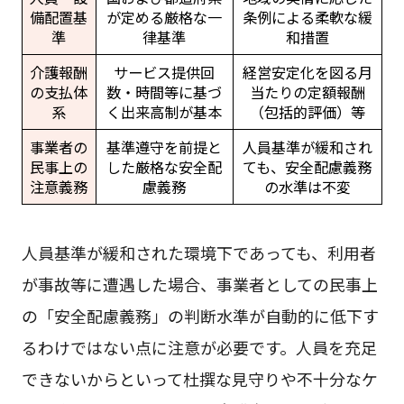
備配置基
が定める厳格な一
条例による柔軟な緩
準
律基準
和措置
介護報酬
サービス提供回
経営安定化を図る月
の支払体
数・時間等に基づ
当たりの定額報酬
系
く出来高制が基本
（包括的評価）等
事業者の
基準遵守を前提と
人員基準が緩和され
民事上の
した厳格な安全配
ても、安全配慮義務
注意義務
慮義務
の水準は不変
人員基準が緩和された環境下であっても、利用者
が事故等に遭遇した場合、事業者としての民事上
の「安全配慮義務」の判断水準が自動的に低下す
るわけではない点に注意が必要です。人員を充足
できないからといって杜撰な見守りや不十分なケ