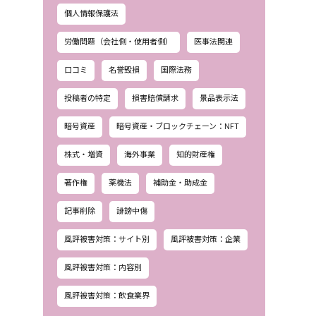
個人情報保護法
労働問題（会社側・使用者側）
医事法関連
口コミ
名誉毀損
国際法務
投稿者の特定
損害賠償請求
景品表示法
暗号資産
暗号資産・ブロックチェーン：NFT
株式・増資
海外事業
知的財産権
著作権
薬機法
補助金・助成金
記事削除
誹謗中傷
風評被害対策：サイト別
風評被害対策：企業
風評被害対策：内容別
風評被害対策：飲食業界