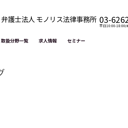
03-626
弁護士法人 モノリス法律事務所
平日10:00-18:00
(
取扱分野一覧
求人情報
セミナー
法務
クロスボーダー
風評被害対策
法務
国際法務・海外事業
デジタルタ
グ
約整備
国際法務・日本進出
誹謗中傷等
クチェーン
NASDAQ上場支援
上場企業等
GDPR対応支援
誹謗中傷加
法等チェック
リスティン
売対策
過去の芸能
事告訴等