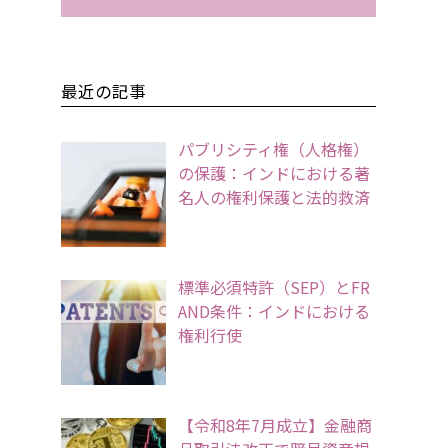
最近の記事
パブリシティ権（人格権）
の保護：インドにおける著
名人の権利保護と法的救済
標準必須特許（SEP）とFR
AND条件：インドにおける
権利行使
【令和8年7月成立】金融商