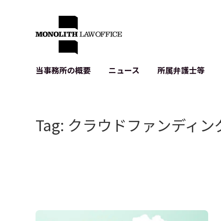
当事務所の概要
ニュース
所属弁護士等
代表弁護士の挨拶
IT・ベンチャーの企業法務
各種企業のIT・知財
当事務所のクライアントの例
契約書作成・レビュー等
システム開発関連
Tag: クラウドファンディン
クライアントの声
個人情報保護法関連
アプリ等の利用規
出版書籍等
株式・M&A関連法務
暗号資産・ブロッ
アクセス
IPO（上場）支援
生成AI関連法務
記事・LPの薬機
D2C等の不正転
サイバー犯罪の刑