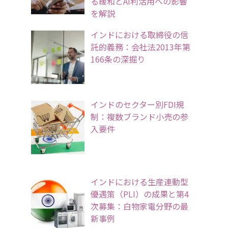
る緩和とAI利活用への影響
を解説
インドにおける取締役の信
託的義務：会社法2013年第
166条の深掘り
インドのセクター別FDI規
制：複数ブランド小売の参
入要件
インドにおける生産連動型
優遇策（PLI）の成果と第4
次募集：白物家電分野の最
新事例