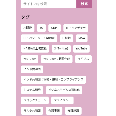
検
検索
索
タグ
AI関連
EU
GDPR
IT・ベンチャー
IT・ベンチャー：契約書
IT技術
M&A
NASDAQ上場支援
X (Twitter)
YouTube
YouTuber
YouTuber：動画作成
イギリス
インド共和国
インド共和国：税務・規制・コンプライアンス
システム開発
ビジネスモデルの適法化
ブロックチェーン
プライバシー
マルタ共和国
介護事業
介護施設