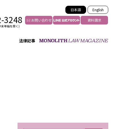
日本語
English
2-3248
お問い合わせ
資料請求
年末年始を除く)
法律記事
インフルエンサー法務
トゥー
YouTuberの法務サポート
の投稿者特定
VTuberの法務サポート
の風評被害対策
TikTok等ショート動画
害者の弁護
YouTube等SNSのM&A
グ汚染の削除対策
等活動の削除