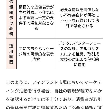
情
報
積極的な虚偽表示が
必要な情報を提供しな
開
主な対象。不作為に
い不作為自体が明確に
示
よる誤認は一定の要
不公正な行為として法
の
件下で規制対象とな
律で禁止される
義
る
務
デジタルインターフェー
適
主に広告やパッケー
スの設計、アルゴリズ
用
ジ等の明示的な表示
ムによる推奨、取引成
範
内容
立後の対応まで包括的
囲
に適用
このように、フィンランド市場においてマーケテ
ィング活動を行う場合、自社の表現が嘘でないか
を確認するだけでは不十分であり、消費者が取引
の全体像を正確に理解するために必要な情報がす