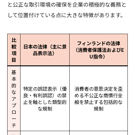
と公正な取引環境の確保を企業の積極的な義務と
して位置付けている点に大きな特徴があります。
比
フィンランドの法律
較
日本の法律（主に景
（消費者保護法およびE
項
品表示法）
U指令）
目
基
本
的
特定の誤認表示（優
消費者の意思決定を歪
な
良・有利誤認）の禁
める不公正な商慣行全
ア
止を軸とした類型的
般を禁止する包括的な
プ
な規制
規制
ロ
ー
チ