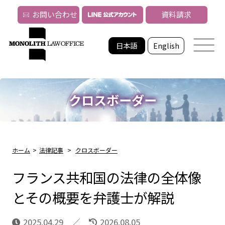
お問い合わせ
資料請求
日本語
English
クロスボーダー
ホーム
>
法律記事
>
クロスボーダー
フランス共和国の法律の全体像
とその概要を弁護士が解説
2025.04.29
2026.08.05