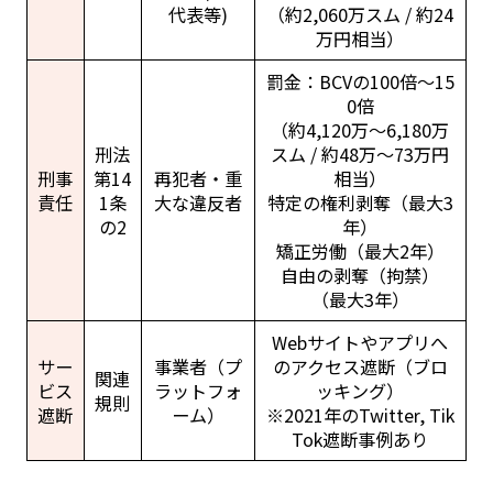
代表等)
（約2,060万スム / 約24
万円相当）
罰金：BCVの100倍〜15
0倍
（約4,120万〜6,180万
刑法
スム / 約48万〜73万円
刑事
第14
再犯者・重
相当）
責任
1条
大な違反者
特定の権利剥奪（最大3
の2
年）
矯正労働（最大2年）
自由の剥奪（拘禁）
（最大3年）
Webサイトやアプリへ
サー
事業者（プ
のアクセス遮断（ブロ
関連
ビス
ラットフォ
ッキング）
規則
遮断
ーム）
※2021年のTwitter, Tik
Tok遮断事例あり