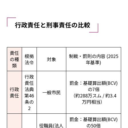
行政責任と刑事責任の比較
責任
根拠
制裁・罰則の内容 (2025
の種
対象
法令
年基準)
類
行政
責任
罰金：基礎算出額(BCV)
行政
法典
の7倍
一般市民
責任
第46
（約288万スム / 約3.4
条の
万円相当）
2
罰金：基礎算出額(BCV)
役職員(法人
の50倍