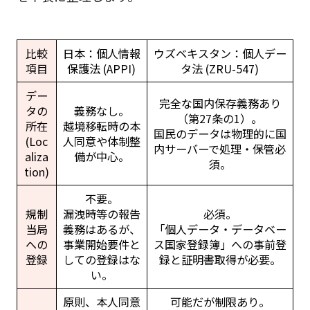
比較
日本：個人情報
ウズベキスタン：個人デー
項目
保護法 (APPI)
タ法 (ZRU-547)
デー
完全な国内保存義務あり
タの
義務なし。
（第27条の1）。
所在
越境移転時の本
国民のデータは物理的に国
(Loc
人同意や体制整
内サーバーで処理・保管必
aliza
備が中心。
須。
tion)
不要。
規制
漏洩時等の報告
必須。
当局
義務はあるが、
「個人データ・データベー
への
事業開始要件と
ス国家登録簿」への事前登
登録
しての登録はな
録と証明書取得が必要。
い。
原則、本人同意
可能だが制限あり。