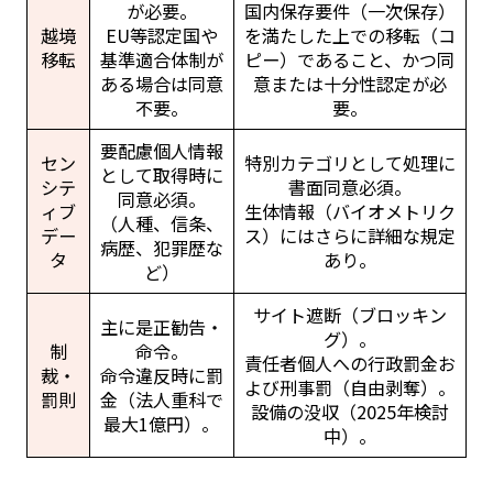
が必要。
国内保存要件（一次保存）
越境
EU等認定国や
を満たした上での移転（コ
移転
基準適合体制が
ピー）であること、かつ同
ある場合は同意
意または十分性認定が必
不要。
要。
要配慮個人情報
セン
特別カテゴリとして処理に
として取得時に
シテ
書面同意必須。
同意必須。
ィブ
生体情報（バイオメトリク
（人種、信条、
デー
ス）にはさらに詳細な規定
病歴、犯罪歴な
タ
あり。
ど）
サイト遮断（ブロッキン
主に是正勧告・
グ）。
制
命令。
責任者個人への行政罰金お
裁・
命令違反時に罰
よび刑事罰（自由剥奪）。
罰則
金（法人重科で
設備の没収（2025年検討
最大1億円）。
中）。