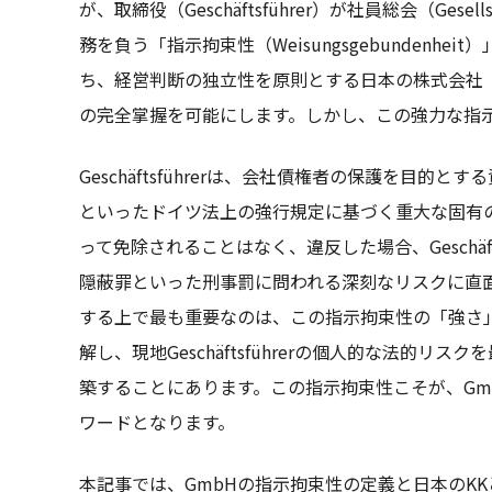
が、取締役（Geschäftsführer）が社員総会（Gesel
務を負う「指示拘束性（Weisungsgebundenhe
ち、経営判断の独立性を原則とする日本の株式会社（
の完全掌握を可能にします。しかし、この強力な指
Geschäftsführerは、会社債権者の保護を目的
といったドイツ法上の強行規定に基づく重大な固有
って免除されることはなく、違反した場合、Geschäf
隠蔽罪といった刑事罰に問われる深刻なリスクに直
する上で最も重要なのは、この指示拘束性の「強さ
解し、現地Geschäftsführerの個人的な法的
築することにあります。この指示拘束性こそが、Gm
ワードとなります。
本記事では、GmbHの指示拘束性の定義と日本のK