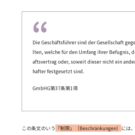
Die Geschäftsführer sind der Gesellschaft ge
lten, welche für den Umfang ihrer Befugnis, d
aftsvertrag oder, soweit dieser nicht ein and
hafter festgesetzt sind.
GmbHG第37条第1項
この条文のいう
「制限」（Beschränkungen）
には