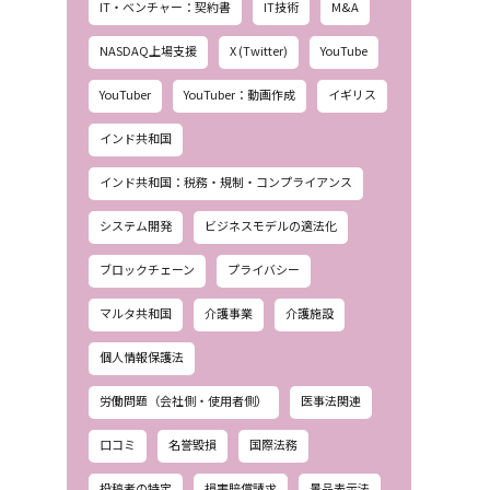
IT・ベンチャー：契約書
IT技術
M&A
NASDAQ上場支援
X (Twitter)
YouTube
YouTuber
YouTuber：動画作成
イギリス
インド共和国
インド共和国：税務・規制・コンプライアンス
システム開発
ビジネスモデルの適法化
ブロックチェーン
プライバシー
マルタ共和国
介護事業
介護施設
個人情報保護法
労働問題（会社側・使用者側）
医事法関連
口コミ
名誉毀損
国際法務
投稿者の特定
損害賠償請求
景品表示法