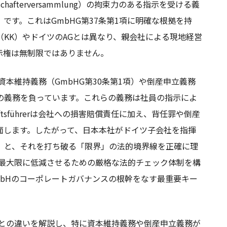
lschafterversammlung）の拘束力のある指示を受ける義
it）」です。これはGmbHG第37条第1項に明確な根拠を持
KK）やドイツのAGとは異なり、親会社による現地経営
示権は無制限ではありません。
とする資本維持義務（GmbHG第30条第1項）や倒産申立義務
の義務を負っています。これらの義務は社員の指示によ
tsführerは会社への損害賠償責任に加え、背任罪や倒産
面します。したがって、日本本社がドイツ子会社を指揮
」と、それを打ち破る「限界」の法的境界線を正確に理
リスクを最大限に低減させるための厳格な法的チェック体制を構
bHのコーポレートガバナンスの根幹をなす最重要キー
Kとの違いを解説し、特に資本維持義務や倒産申立義務が