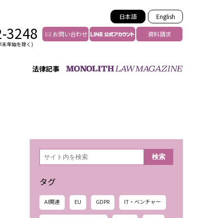
日本語
English
2-3248
お問い合わせ
資料請求
年末年始を除く)
法律記事
検
検索
索
タグ
AI関連
EU
GDPR
IT・ベンチャー