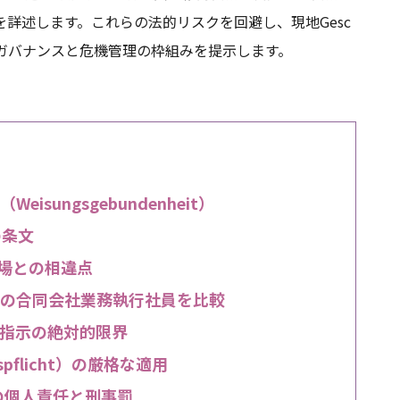
詳述します。これらの法的リスクを回避し、現地Gesc
践的なガバナンスと危機管理の枠組みを提示します。
sungsgebundenheit）
の条文
場との相違点
rと日本の合同会社業務執行社員を比較
義務と指示の絶対的限界
gspflicht）の厳格な適用
erの個人責任と刑事罰