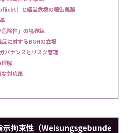
gspflicht）と経営危機の報告義務
準
産危険性」の境界線
反に対するBGHの立場
ガバナンスとリスク管理
の理解
速な対応策
束性（Weisungsgebunde