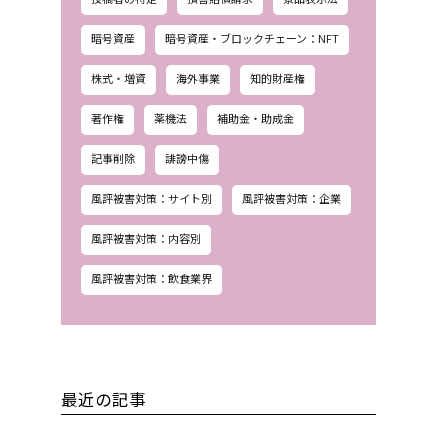
暗号資産
暗号資産・ブロックチェーン：NFT
株式・増資
海外事業
知的財産権
著作権
薬機法
補助金・助成金
記事削除
誹謗中傷
風評被害対策：サイト別
風評被害対策：企業
風評被害対策：内容別
風評被害対策：飲食業界
最近の記事