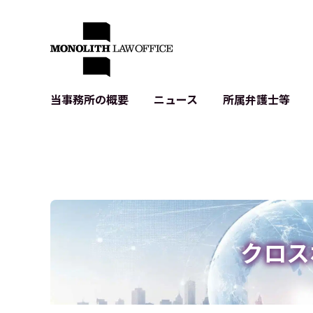
当事務所の概要
ニュース
所属弁護士等
代表弁護士の挨拶
IT・ベンチャーの企業法務
各種企業のIT・知財
当事務所のクライアントの例
契約書作成・レビュー等
システム開発関連
クライアントの声
個人情報保護法関連
アプリ等の利用規
出版書籍等
株式・M&A関連法務
暗号資産・ブロッ
アクセス
IPO（上場）支援
生成AI関連法務
記事・LPの薬機
クロス
D2C等の不正転
サイバー犯罪の刑