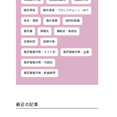
暗号資産
暗号資産・ブロックチェーン：NFT
株式・増資
海外事業
知的財産権
著作権
薬機法
補助金・助成金
記事削除
誹謗中傷
風評被害対策：サイト別
風評被害対策：企業
風評被害対策：内容別
風評被害対策：飲食業界
最近の記事