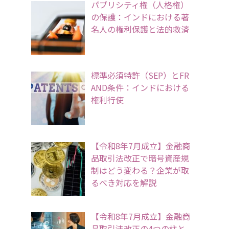
パブリシティ権（人格権）
の保護：インドにおける著
名人の権利保護と法的救済
標準必須特許（SEP）とFR
AND条件：インドにおける
権利行使
【令和8年7月成立】金融商
品取引法改正で暗号資産規
制はどう変わる？企業が取
るべき対応を解説
【令和8年7月成立】金融商
品取引法改正の4つの柱と