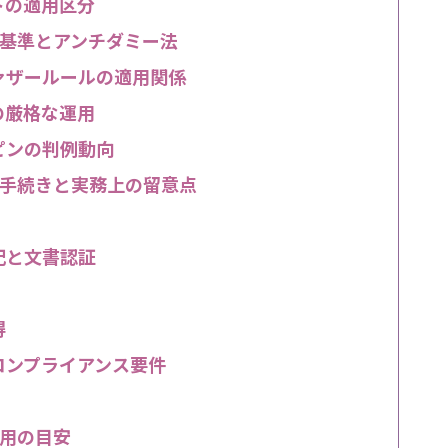
トの適用区分
基準とアンチダミー法
ァザールールの適用関係
の厳格な運用
ピンの判例動向
手続きと実務上の留意点
記と文書認証
得
コンプライアンス要件
用の目安