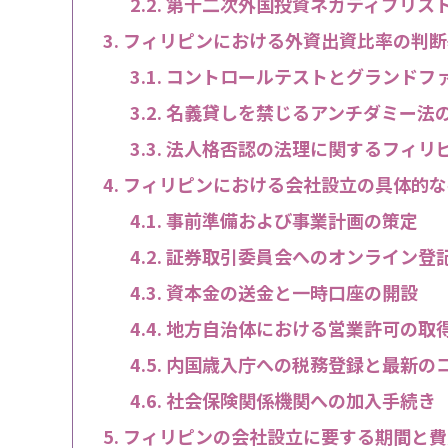
第十二次外国投資ネガティブリス
フィリピンにおける外資出資比率の判断
コントロールテストとグランドフ
名義貸しを禁じるアンチダミー法
法人格否認の法理に関するフィリ
フィリピンにおける会社設立の具体的な
事前準備および事業計画の策定
証券取引委員会へのオンライン登
資本金の送金と一時口座の開設
地方自治体における営業許可の取
内国歳入庁への税務登録と最新の
社会保険関係機関への加入手続き
フィリピンの会社設立に要する期間と費