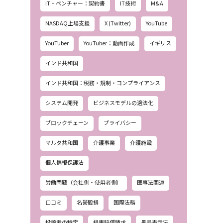
IT・ベンチャー：契約書
IT技術
M&A
NASDAQ上場支援
X (Twitter)
YouTube
YouTuber
YouTuber：動画作成
イギリス
インド共和国
インド共和国：税務・規制・コンプライアンス
システム開発
ビジネスモデルの適法化
ブロックチェーン
プライバシー
マルタ共和国
介護事業
介護施設
個人情報保護法
労働問題（会社側・使用者側）
医事法関連
口コミ
名誉毀損
国際法務
投稿者の特定
損害賠償請求
景品表示法