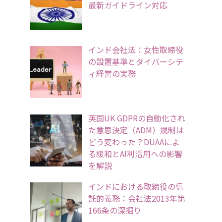
最新ガイドライン対応
インド会社法：女性取締役
の設置基準とダイバーシテ
ィ経営の実務
英国UK GDPRの自動化され
た意思決定（ADM）規制は
どう変わった？DUAAによ
る緩和とAI利活用への影響
を解説
インドにおける取締役の信
託的義務：会社法2013年第
166条の深掘り