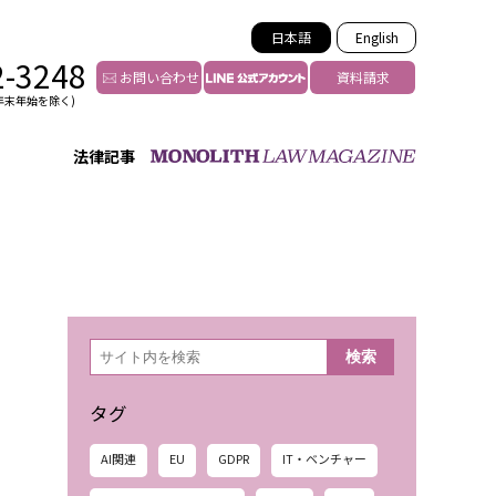
日本語
English
2-3248
お問い合わせ
資料請求
年末年始を除く)
法律記事
インフルエンサー法務
トゥー
YouTuberの法務サポート
の投稿者特定
VTuberの法務サポート
の風評被害対策
TikTok等ショート動画
害者の弁護
YouTube等SNSのM&A
検
検索
索
グ汚染の削除対策
等活動の削除
タグ
AI関連
EU
GDPR
IT・ベンチャー