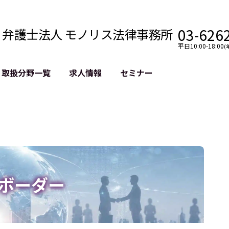
03-626
弁護士法人 モノリス法律事務所
平日10:00-18:00
(
取扱分野一覧
求人情報
セミナー
法務
クロスボーダー
風評被害対策
法務
国際法務・海外事業
デジタルタ
約整備
国際法務・日本進出
誹謗中傷等
クチェーン
NASDAQ上場支援
上場企業等
GDPR対応支援
誹謗中傷加
法等チェック
リスティン
ボーダー
売対策
過去の芸能
事告訴等