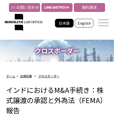
お問い合わせ
資料請求
日本語
English
クロスボーダー
ホーム
>
法律記事
>
クロスボーダー
インドにおけるM&A手続き：株
式譲渡の承認と外為法（FEMA）
報告