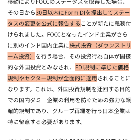
移動によりFOCCのステータスを取得した場合、
その日から
30日以内にForm DIを提出してステー
タスの変更を公式に報告する
ことが新たに義務付
けられました。FOCCとなったインド企業がさら
に別のインド国内企業に
株式投資（ダウンストリ
ーム投資）
を行う場合、その投資行為自体が間接
的な外国投資とみなされ、
FDI規制に準じた価格
規制やセクター規制が全面的に適用
されることに
なります。これは、外国投資規制を迂回する目的
での国内ダミー企業の利用を防ぐための強力な網
羅的規制であり、グループ再編を行う日本企業は
特に留意する必要があります。