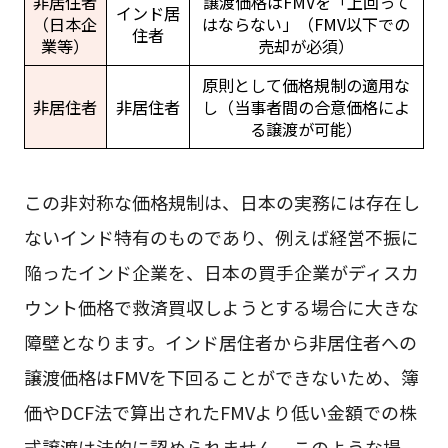
非居住者
譲渡価格はFMVを「上回って
インド居
（日本企
はならない」（FMV以下での
住者
業等）
売却が必須）
原則として価格規制の適用な
非居住者
非居住者
し（当事者間の合意価格によ
る譲渡が可能）
この非対称な価格規制は、日本の実務には存在し
ないインド特有のものであり、例えば経営不振に
陥ったインド企業を、日本の買手企業がディスカ
ウント価格で救済買収しようとする場合に大きな
障壁となります。インド居住者から非居住者への
譲渡価格はFMVを下回ることができないため、簿
価やDCF法で算出されたFMVより低い金額での株
式譲渡は法的に認められません。このような場