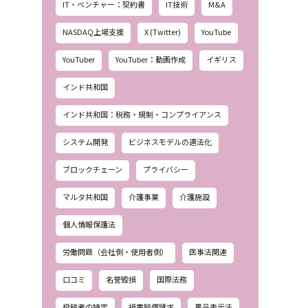
IT・ベンチャー：契約書
IT技術
M&A
NASDAQ上場支援
X (Twitter)
YouTube
YouTuber
YouTuber：動画作成
イギリス
インド共和国
インド共和国：税務・規制・コンプライアンス
システム開発
ビジネスモデルの適法化
ブロックチェーン
プライバシー
マルタ共和国
介護事業
介護施設
個人情報保護法
労働問題（会社側・使用者側）
医事法関連
口コミ
名誉毀損
国際法務
投稿者の特定
損害賠償請求
景品表示法