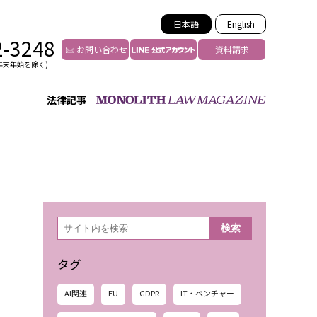
日本語
English
2-3248
お問い合わせ
資料請求
年末年始を除く)
法律記事
インフルエンサー法務
トゥー
YouTuberの法務サポート
の投稿者特定
VTuberの法務サポート
の風評被害対策
TikTok等ショート動画
害者の弁護
YouTube等SNSのM&A
検
検索
索
グ汚染の削除対策
等活動の削除
タグ
AI関連
EU
GDPR
IT・ベンチャー