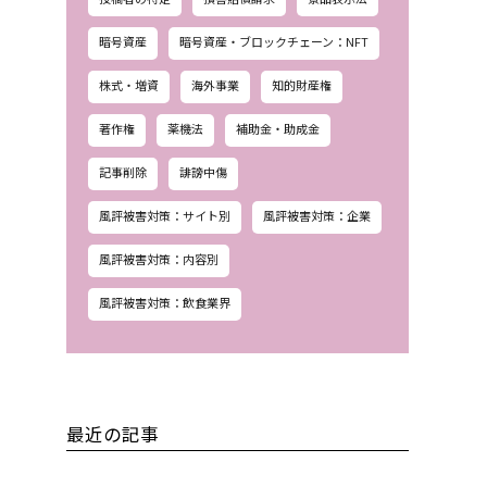
暗号資産
暗号資産・ブロックチェーン：NFT
株式・増資
海外事業
知的財産権
著作権
薬機法
補助金・助成金
記事削除
誹謗中傷
風評被害対策：サイト別
風評被害対策：企業
風評被害対策：内容別
風評被害対策：飲食業界
最近の記事