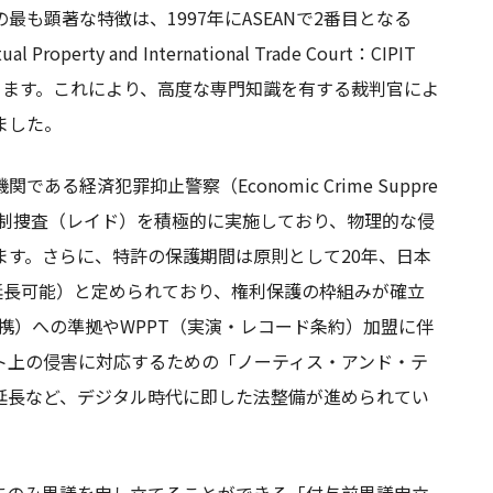
も顕著な特徴は、1997年にASEANで2番目となる
perty and International Trade Court：CIPIT
ります。これにより、高度な専門知識を有する裁判官によ
ました。
経済犯罪抑止警察（Economic Crime Suppre
に対する強制捜査（レイド）を積極的に実施しており、物理的な侵
ます。さらに、特許の保護期間は原則として20年、日本
延長可能）と定められており、権利保護の枠組みが確立
連携）への準拠やWPPT（実演・レコード条約）加盟に伴
ト上の侵害に対応するための「ノーティス・アンド・テ
延長など、デジタル時代に即した法整備が進められてい
にのみ異議を申し立てることができる「付与前異議申立