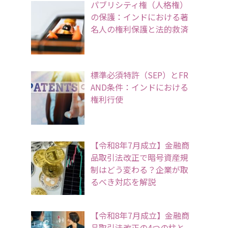
パブリシティ権（人格権）
の保護：インドにおける著
名人の権利保護と法的救済
標準必須特許（SEP）とFR
AND条件：インドにおける
権利行使
【令和8年7月成立】金融商
品取引法改正で暗号資産規
制はどう変わる？企業が取
るべき対応を解説
【令和8年7月成立】金融商
品取引法改正の4つの柱と