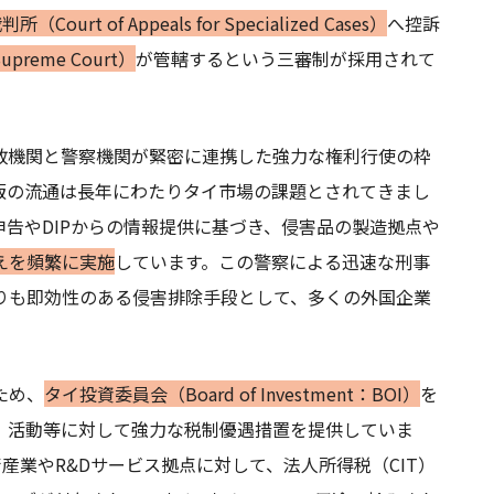
ourt of Appeals for Specialized Cases）
へ控訴
reme Court）
が管轄するという三審制が採用されて
政機関と警察機関が緊密に連携した強力な権利行使の枠
版の流通は長年にわたりタイ市場の課題とされてきまし
申告やDIPからの情報提供に基づき、侵害品の製造拠点や
えを頻繁に実施
しています。この警察による迅速な刑事
りも即効性のある侵害排除手段として、多くの外国企業
ため、
タイ投資委員会（Board of Investment：BOI）
を
）活動等に対して強力な税制優遇措置を提供していま
産業やR&Dサービス拠点に対して、法人所得税（CIT）