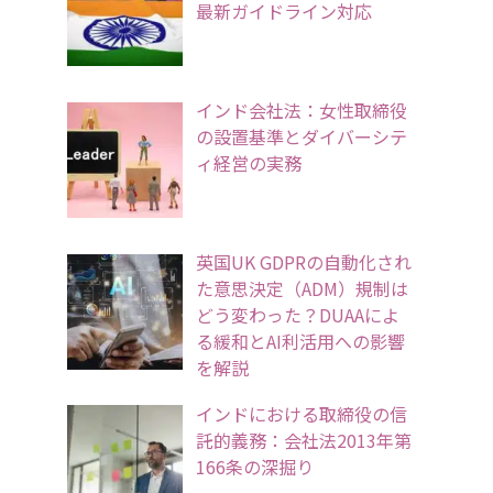
最新ガイドライン対応
インド会社法：女性取締役
の設置基準とダイバーシテ
ィ経営の実務
英国UK GDPRの自動化され
た意思決定（ADM）規制は
どう変わった？DUAAによ
る緩和とAI利活用への影響
を解説
インドにおける取締役の信
託的義務：会社法2013年第
166条の深掘り