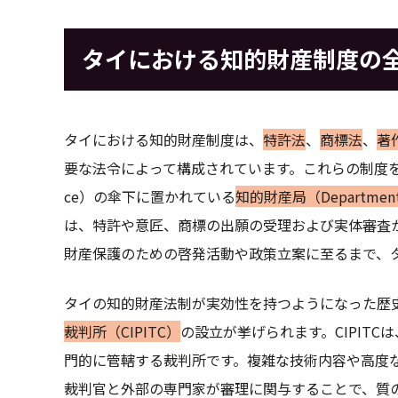
タイにおける知的財産制度の
タイにおける知的財産制度は、
特許法
、
商標法
、
著
要な法令によって構成されています。これらの制度を管轄し
ce）の傘下に置かれている
知的財産局（Department o
は、特許や意匠、商標の出願の受理および実体審査
財産保護のための啓発活動や政策立案に至るまで、
タイの知的財産法制が実効性を持つようになった歴史
裁判所（CIPITC）
の設立が挙げられます。CIPIT
門的に管轄する裁判所です。複雑な技術内容や高度
裁判官と外部の専門家が審理に関与することで、質の