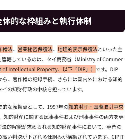
全体的な枠組みと執行体制
作権法
、
営業秘密保護法
、
地理的表示保護法
といった主
ているのは、タイ商務省（Ministry of Commer
f Intellectual Property、以下「DIP」）
です。DIP
から、著作権の記録手続、さらには国内外における知的
タイの知財行政の中核を担っています。
的な転換点として、1997年の
知的財産・国際取引中央
Cは、知的財産に関する民事事件および刑事事件の両方を専
な法的解釈が求められる知的財産事件において、専門の
高い判決が下される仕組みが構築されています。CIPIT