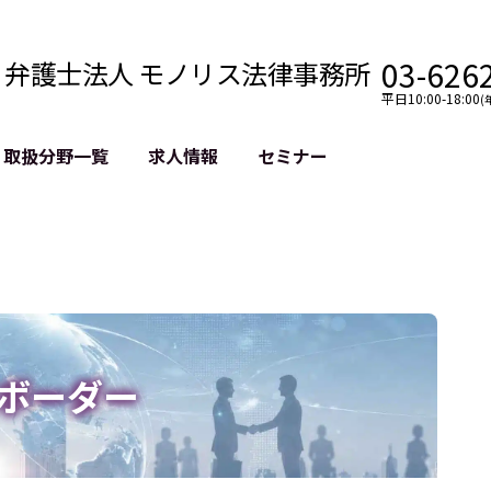
03-626
弁護士法人 モノリス法律事務所
平日10:00-18:00
(
取扱分野一覧
求人情報
セミナー
法務
クロスボーダー
風評被害対策
法務
国際法務・海外事業
デジタルタ
約整備
国際法務・日本進出
誹謗中傷等
クチェーン
NASDAQ上場支援
上場企業等
GDPR対応支援
誹謗中傷加
法等チェック
リスティン
ボーダー
売対策
過去の芸能
事告訴等