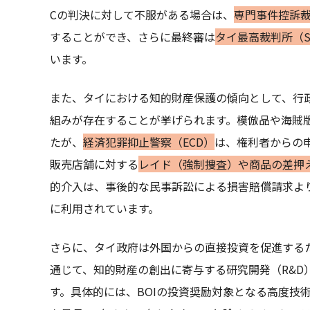
Cの判決に対して不服がある場合は、
専門事件控訴裁判所（C
することができ、さらに最終審は
タイ最高裁判所（Sup
います。
また、タイにおける知的財産保護の傾向として、行
組みが存在することが挙げられます。模倣品や海賊
たが、
経済犯罪抑止警察（ECD）
は、権利者からの
販売店舗に対する
レイド（強制捜査）や商品の差押
的介入は、事後的な民事訴訟による損害賠償請求よ
に利用されています。
さらに、タイ政府は外国からの直接投資を促進する
通じて、知的財産の創出に寄与する研究開発（R&D
す。具体的には、BOIの投資奨励対象となる高度技術