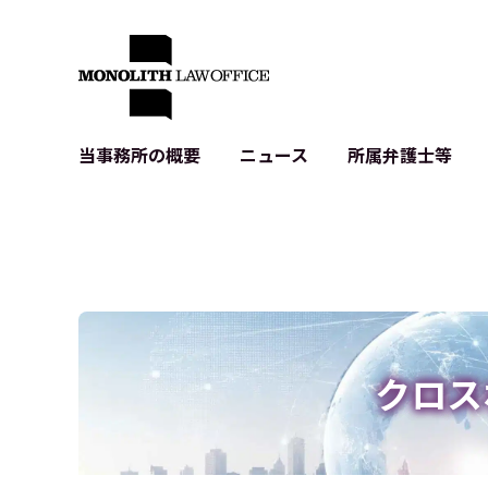
当事務所の概要
ニュース
所属弁護士等
代表弁護士の挨拶
IT・ベンチャーの企業法務
各種企業のIT・知財
当事務所のクライアントの例
契約書作成・レビュー等
システム開発関連
クライアントの声
個人情報保護法関連
アプリ等の利用規
出版書籍等
株式・M&A関連法務
暗号資産・ブロッ
アクセス
IPO（上場）支援
生成AI関連法務
記事・LPの薬機
クロス
D2C等の不正転
サイバー犯罪の刑