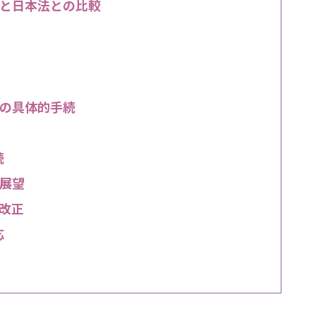
と日本法との比較
の具体的手続
続
展望
の改正
応