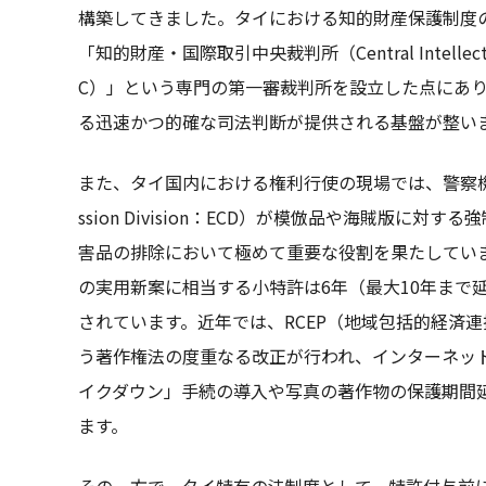
構築してきました。タイにおける知的財産保護制度の最
「知的財産・国際取引中央裁判所（Central Intellectual Pro
C）」という専門の第一審裁判所を設立した点にあ
る迅速かつ的確な司法判断が提供される基盤が整い
また、タイ国内における権利行使の現場では、警察機関である
ssion Division：ECD）が模倣品や海賊版
害品の排除において極めて重要な役割を果たしてい
の実用新案に相当する小特許は6年（最大10年まで
されています。近年では、RCEP（地域包括的経済
う著作権法の度重なる改正が行われ、インターネッ
イクダウン」手続の導入や写真の著作物の保護期間
ます。
その一方で、タイ特有の法制度として、特許付与前