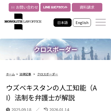
お問い合わせ
資料請求
日本語
English
クロスボーダー
ホーム
>
法律記事
>
クロスボーダー
ウズベキスタンの人工知能（A
I）法制を弁護士が解説
2025.09.18
2026.01.14