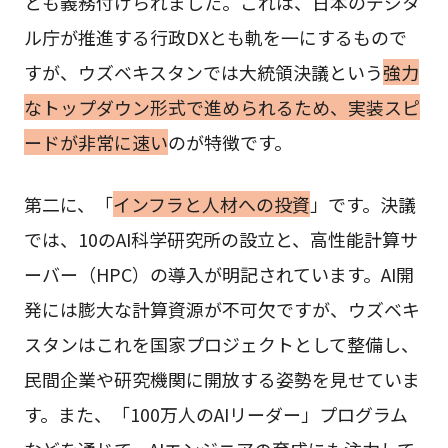
とも義務付けられました。これは、日本のデジタ
ル庁が推進する行政DXとも軌を一にするもので
すが、ウズベキスタンでは大統領決議という
強力
なトップダウン形式で進められるため、実装スピ
ードが非常に速い
のが特徴です。
第二に、「
インフラと人材への投資
」です。決議
では、10のAI科学研究所の設立と、高性能計算サ
ーバー（HPC）の導入が明記されています。AI開
発には膨大な計算資源が不可欠ですが、ウズベキ
スタンはこれを国家プロジェクトとして整備し、
民間企業や研究機関に開放する姿勢を見せていま
す。また、「100万人のAIリーダー」プログラム