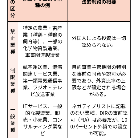
の
法的制約の概要
種の例
区
分
特定の農業・畜産
禁
業（種鶏・種鴨の
止
外国人による投資は一切
飼育等）、一部の
業
認められない。
化学物質製造業、
種
軍事関連製造業
航空運送業、港湾
目的事業主管機関の特別
制
関連サービス業、
な事前の同意や認可が必
限
第一類電気通信事
要であり、外資比率の上
業
業、ラジオ・テレ
限などが設定される場合
種
ビ放送事業
がある。
ITサービス、一般
ネガティブリストに記載
一
的な製造業、卸
のない業種。DIRの事前認
般
売・小売業、コン
可（FIA）は必要だが、10
業
サルティング業な
0パーセント外資での設立
種
ど
が可能。