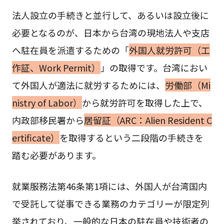
法人設立の手続きと並行して、あるいは設立後に
必要となるのが、日本から台湾の現地法人や支店
へ駐在員を派遣するための「
外国人就労許可（工
作証、Work Permit）
」の取得です。台湾におい
て外国人が適法に就労するためには、
労働部（Mi
nistry of Labor）
から就労許可を取得した上で、
内政部移民署から
居留証（ARC：Alien Resident C
ertificate）
を取得するという二段階の手続きを
踏む必要があります。
就業服務法第46条第1項には、外国人が台湾国内
で受託して従事できる業務のカテゴリーが限定列
挙されており、一般的な日本の駐在員や技術者の