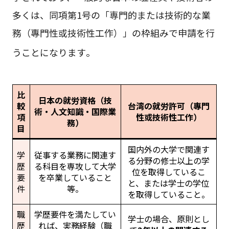
多くは、同項第1号の「専門的または技術的な業
務（專門性或技術性工作）」の枠組みで申請を行
うことになります
。
比
日本の就労資格（技
較
台湾の就労許可（專門
術・人文知識・国際業
項
性或技術性工作）
務）
目
国内外の大学で関連す
学
従事する業務に関連す
る分野の修士以上の学
歴
る科目を専攻して大学
位を取得しているこ
要
を卒業していること
と、または学士の学位
件
等。
を取得していること。
職
学歴要件を満たしてい
学士の場合、原則とし
歴
れば、実務経験（職