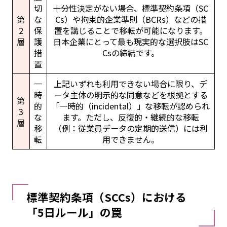
切
十分性決定がない場合、標準契約条項（SC
第
な
Cs）や拘束的企業準則（BCRs）などの措
2
保
置を講じることで移転が可能になります。
層
護
日本企業にとって最も現実的な選択肢はSC
措
Csの締結です。
置
一
上記いずれも利用できない場合に限り、デ
時
ータ主体の明示的な同意などを根拠とする
第
的
「一時的（incidental）」な移転が認められ
3
な
ます。ただし、反復的・継続的な移転
層
移
（例：従業員データの定期的送信）には利
転
用できません。
標準契約条項（SCCs）における
「5日ルール」の罠