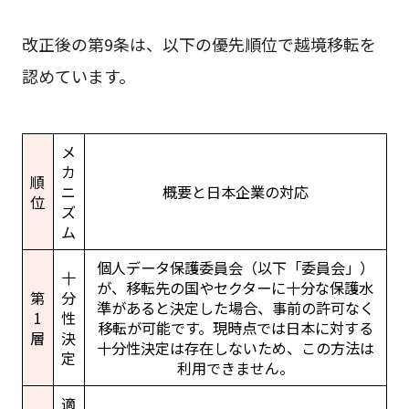
改正後の第9条は、以下の優先順位で越境移転を
認めています。
メ
カ
順
ニ
概要と日本企業の対応
位
ズ
ム
個人データ保護委員会（以下「委員会」）
十
が、移転先の国やセクターに十分な保護水
第
分
準があると決定した場合、事前の許可なく
1
性
移転が可能です。現時点では日本に対する
層
決
十分性決定は存在しないため、この方法は
定
利用できません。
適