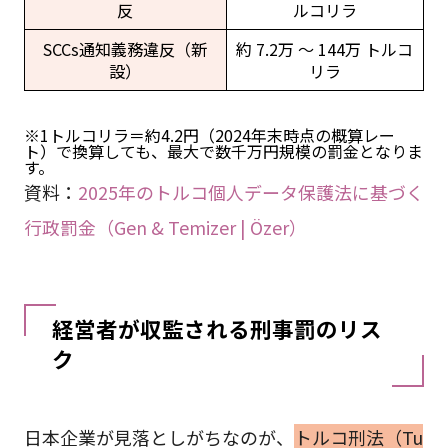
反
ルコリラ
SCCs通知義務違反（新
約 7.2万 ～ 144万 トルコ
設）
リラ
※1トルコリラ＝約4.2円（2024年末時点の概算レー
ト）で換算しても、最大で数千万円規模の罰金となりま
す。
資料：
2025年のトルコ個人データ保護法に基づく
行政罰金（Gen & Temizer | Özer）
経営者が収監される刑事罰のリス
ク
日本企業が見落としがちなのが、
トルコ刑法（Tu