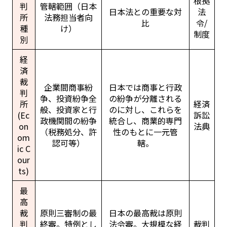
根拠
判
管轄範囲（日本
日本法との重要な対
法
所
法務担当者向
比
令/
種
け）
制度
別
経
済
裁
企業間商事紛
日本では商事と行政
判
争、投資紛争全
の紛争が分離される
所
経済
般、投資家と行
のに対し、これらを
(Ec
訴訟
政機関間の紛争
統合し、商業的専門
on
法典
（税務処分、許
性のもとに一元管
om
認可等）
轄。
ic C
our
ts)
最
高
裁
原則三審制の最
日本の最高裁は原則
判
終審。特例とし
法令審。大規模な経
裁判