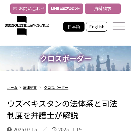
お問い合わせ
資料請求
日本語
English
クロスボーダー
ホーム
>
法律記事
>
クロスボーダー
ウズベキスタンの法体系と司法
制度を弁護士が解説
2025.07.15
2025.11.19