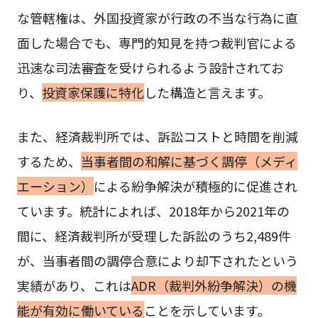
な管轄権は、外国投資家が行政の不当な行為に直
面した場合でも、専門的知見を持つ裁判官による
迅速な司法審査を受けられるよう設計されてお
り、
投資家保護に特化
した構造と言えます。
また、経済裁判所では、訴訟コストと時間を削減
するため、
当事者間の和解に基づく調停（メディ
エーション）
による紛争解決が積極的に促進され
ています。統計によれば、2018年から2021年の
間に、経済裁判所が受理した訴訟のうち2,489件
が、当事者間の調停合意により却下されたという
実績があり、これは
ADR（裁判外紛争解決）の機
能が有効に働いている
ことを示しています。