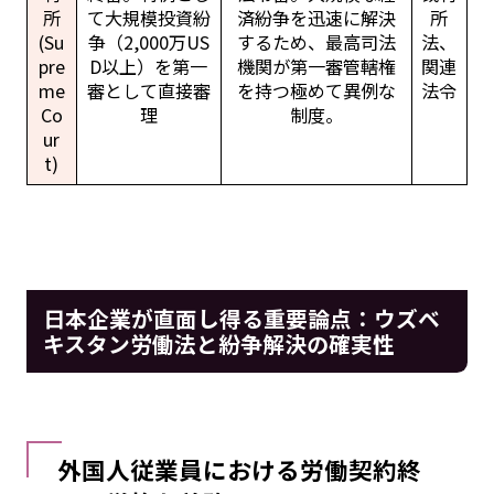
所
て大規模投資紛
済紛争を迅速に解決
所
(Su
争（2,000万US
するため、最高司法
法、
pre
D以上）を第一
機関が第一審管轄権
関連
me
審として直接審
を持つ極めて異例な
法令
Co
理
制度。
ur
t)
日本企業が直面し得る重要論点：ウズベ
キスタン労働法と紛争解決の確実性
外国人従業員における労働契約終