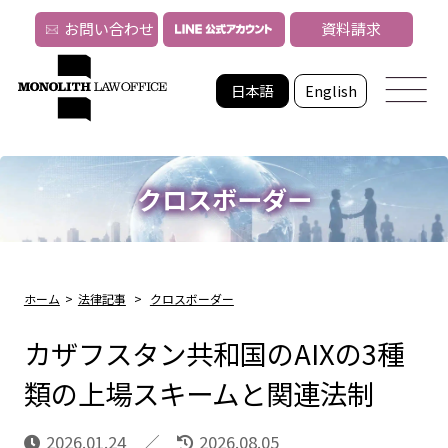
お問い合わせ
資料請求
日本語
English
クロスボーダー
ホーム
>
法律記事
>
クロスボーダー
カザフスタン共和国のAIXの3種
類の上場スキームと関連法制
2026.01.24
2026.08.05