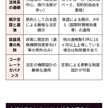
法体系
中心、強行法規が
ベース、契約的自由を
の基礎
多い）
重視）
開示言
原則として日本語
英語による開示、IFR
語と基
による厳格な法定
S（国際財務報告基
準
開示
準）の適用
目論見
非常に限定的（適
他の適格取引所に18
書の免
格機関投資家向け
ヶ月以上上場している
除
等の例外のみ）
場合は免除要件あり
コーポ
レート
法定の機関設計の
定款による柔軟な制度
ガバナ
厳格な適用
設計が可能
ンス