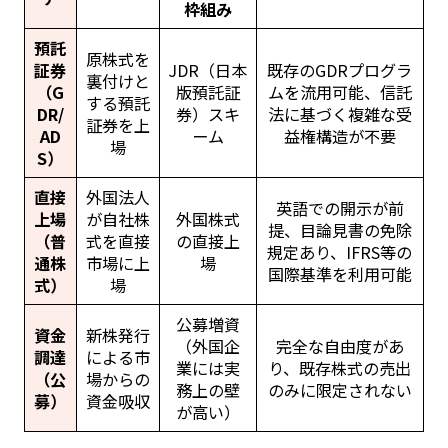
枠組み
預託
原株式を
証券
JDR（日本
既存のGDRプログラ
裏付けと
（G
版預託証
ムを流用可能、信託
する預託
DR/
券）スキ
法に基づく複雑な受
証券を上
AD
ーム
益権構造が不要
場
S）
直接
外国法人
英語での開示が前
上場
が自社株
外国株式
提、目論見書の免除
（普
式を直接
の直接上
規定あり、IFRS等の
通株
市場に上
場
国際基準を利用可能
式）
場
公募増資
資金
新株発行
（外国企
完全な自由度があ
調達
による市
業には実
り、既存株式の売出
（公
場からの
務上の壁
のみに限定されない
募）
資金吸収
が高い）