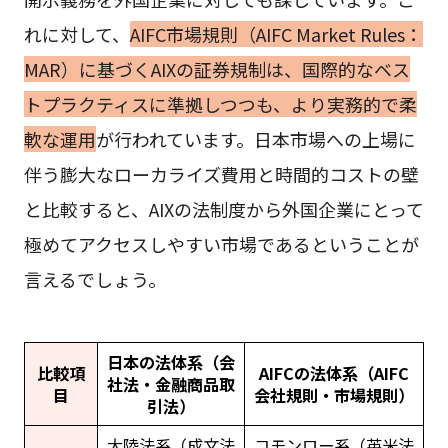
れに対して、
AIFC市場規則（AIFC Market Rules：
MAR）に基づくAIXの証券規制は、国際的なベス
トプラクティスに準拠しつつも、より実務的で柔
軟な運用
が行われています。日本市場への上場に
伴う膨大なローカライズ費用と時間的コストの壁
と比較すると、AIXの法制度から外国企業にとって
極めてアクセスしやすい市場であるということが
言えるでしょう。
日本の法体系（会
比較項
AIFCの法体系（AIFC
社法・金融商品取
目
会社規則・市場規則）
引法）
大陸法系（成文法
コモンロー系（英米法