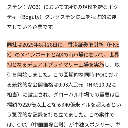
ステン：WO3）において第4位の規模を誇るボグ
ティ（Boguty）タングステン鉱山を独占的に運
営している企業です。
同社は2025年8月28日に、香港証券取引所（HKE
X）のメインボードとAIXの両市場において、世界
初となるデュアルプライマリー上場を実施
し、取
引を開始しました。この画期的な同時IPOにおけ
る最終的な公開価格は9.93人民元（HK$10.92に
相当）に設定され、グローバル市場での需要は目
標額の220倍以上となる340億米ドルを超えるとい
う驚異的な記録を打ち立てました。この案件で
は、CICC（中国国際金融）が単独スポンサー、単