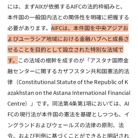
には、まずAIXが依拠するAIFCの法的枠組みと、
本件国の一般国内法との関係性を明確に把握する
必要があります。
AIFCは、本件国を中央アジアお
よびユーラシア地域における金融ハブへと成長さ
せることを目的として設立された特別な法域で
す。
この法域の根幹を成すのが「アスタナ国際金
融センターに関するカザフスタン共和国憲法的法
律（Constitutional Statute of the Republic of K
azakhstan on the Astana International Financial
Centre）」です。同法第4条第1項においては、AI
FCの現行法が本件国の憲法を基礎としつつも、イ
ングランドおよびウェールズの法律の原則、法
令、および判例に基づくことができると明記され