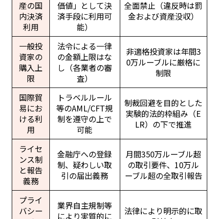
産の国
価値」として決
全面禁止（違反時は罰
内決済
済手段に利用可
金および資産没収）
利用
能）
一般投
法令による一律
非適格投資家は年間3
資家の
の金額上限はな
0万ルーブルに厳格に
購入上
し（各業者の審
制限
限
査）
国際貿
トラベルルール
制裁回避を目的とした
易にお
等のAML/CFT規
実験的法的枠組み（E
ける利
制を遵守の上で
LR）の下で推進
用
可能
ライセ
金融庁への登録
月間350万ルーブル超
ンス制
制、疑わしい取
の取引要件、10万ル
と報告
引の届出義務
ーブル超の全取引報告
義務
プライ
業界自主規制等
バシー
法律により明示的に取
により実質的に