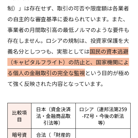
制）」は存在せず、取引の可否や限度額は各業者
の自主的な審査基準に委ねられています。また、
事業者の月間取引高の最低ノルマのような要件も
存在しません。ロシアの規制は、投資家保護を大
義名分としつつも、実態としては
国民の資本逃避
（キャピタルフライト）の防止と、国家機関によ
る個人の金融取引の完全な監視
という目的が極め
て強く反映された内容となっています。
日本（資金決済
ロシア（連邦法第259
比較項
法・金融商品取
-FZ号・今後の新法
目
引法等）
等）
暗号資
合法（「財産的