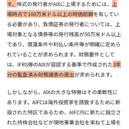
す。
株式の発行者がAIXに上場するためには、
上
場時点で100万米ドル以上の時価総額
を有してい
る必要があり、負債証券の発行者については、上
場対象となる債券等の発行残高が50万米ドル以上
であり、償還条件や利払い条件等が明確に定めら
れていることが求められます。財務要件として
は、IFRS等のAIXが容認する基準で作成された
3年
分の監査済み財務諸表の提出
が求められます。
しかしながら、AIXの大きな特徴はその柔軟性に
あります。AIFCは海外投資家を誘致するために新
設された特区であるため、AIFC内に新たに設立さ
れた持株会社などが現地事業会社を束ねて上場を