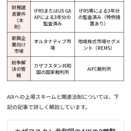
財務諸
IFRSまたはUS GA
IFRS等による3年分
表要件
APによる3年分の
の監査済み（特例措
（本
監査済み
置あり）
則）
新興企
オルタナティブ市
地域株式市場セグメ
業向け
場
ント（REMS）
市場
紛争解
カザフスタン共和
決の管
AIFC裁判所
国の国家裁判所
轄
AIXへの上場スキームと関連法制については、下
記の記事で詳しく解説しています。