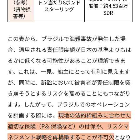
（参考）
トン当たり8ポンド
船舶：約4.53百万
（貨物損
スターリング
SDR
害等）
この表から、ブラジルで海難事故が発生した場
合、適用される責任限度額が日本の基準よりもは
るかに低くなる可能性があることが理解できま
す。これは、一見、船主にとって有利に見えます
が、同時に、訴訟において被害者が責任制限を突
き崩そうとするリスクを高めることにもつながり
ます。したがって、ブラジルでのオペレーション
を計画する際には、
現地の法的枠組みに合わせた
適切な保険（P&I保険など）の付保や、リスクマ
ネジメント戦略を再構築することが不可欠
となり