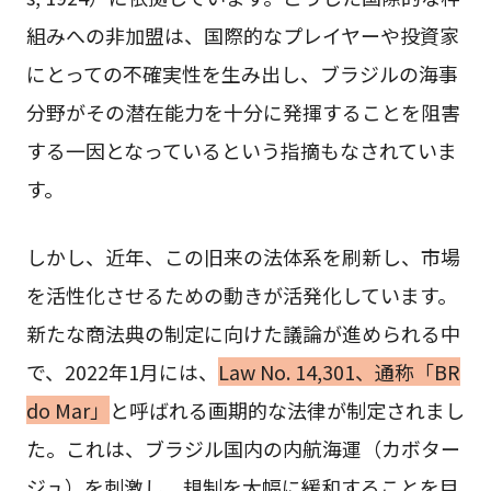
組みへの非加盟は、国際的なプレイヤーや投資家
にとっての不確実性を生み出し、ブラジルの海事
分野がその潜在能力を十分に発揮することを阻害
する一因となっているという指摘もなされていま
す。
しかし、近年、この旧来の法体系を刷新し、市場
を活性化させるための動きが活発化しています。
新たな商法典の制定に向けた議論が進められる中
で、2022年1月には、
Law No. 14,301、通称「BR
do Mar」
と呼ばれる画期的な法律が制定されまし
た。これは、ブラジル国内の内航海運（カボター
ジュ）を刺激し、規制を大幅に緩和することを目