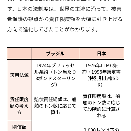
す。日本の法制度は、世界の主流に沿って、被害
者保護の観点から責任限度額を大幅に引き上げる
方向で進化してきたことがわかります。
ブラジル
日本
1924年ブリュッセ
1976年LLMC条
ル条約（トン当たり
約・1996年議定書
適用法源
8ポンドスターリン
（特別引出権SD
グ）
R）
責任限度額は、船
責任限度
賠償責任総額は、船
舶のトン数に応じ
額の考え
舶のトン数に応じて
て段階的に計算さ
方
算出
れる
賠償額
2,000トン以下の