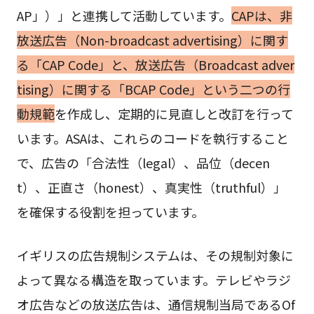
AP」）」と連携して活動しています。
CAPは、非
放送広告（Non-broadcast advertising）に関す
る「CAP Code」と、放送広告（Broadcast adver
tising）に関する「BCAP Code」という二つの行
動規範
を作成し、定期的に見直しと改訂を行って
います。ASAは、これらのコードを執行すること
で、広告の「合法性（legal）、品位（decen
t）、正直さ（honest）、真実性（truthful）」
を確保する役割を担っています。
イギリスの広告規制システムは、その規制対象に
よって異なる構造を取っています。テレビやラジ
オ広告などの放送広告は、通信規制当局であるOf