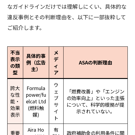
なガイドラインだけでは理解しにくい、具体的な
違反事例とその判断理由を、以下に一部抜粋して
ご紹介します。
不当
メ
具体的事
表示
デ
例（広告
ASAの判断理由
の類
ィ
主）
型
ア
ウ
誇大
Formula
ェ
「燃費改善」や「エンジン
な性
power/fu
ブ
の効率向上」といった主張
能・
elcat Ltd
サ
について、科学的根拠が提
効果
(燃料触
イ
示されていない。
表示
媒)
ト
Aira Ho
有
重要
政府補助金の利用条件に関