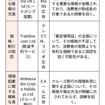
me UK L
料S
な情
する重要な情報が省略され
td (ヒー
NS
報の
ており、消費者が助成金の
トポンプ
広
欠落
対象であるか誤解を招く。
設置)
告
テ
レ
価
Trainline.
ビC
「最安値保証」の主張につ
格・
com Ltd
M、
いて、その根拠が不足して
割引
(鉄道予
ラ
おり、消費者が実際よりも
の誤
約サービ
ジ
有利な価格であると誤認を
認
ス)
オ
招く可能性がある。
広
告
環境
Ambassa
配慮
Eメ
クルーズ旅行の環境負荷に
dor Cruis
に関
ー
関する主張について、その
e Holida
する
ル
根拠や算出方法が明確に示
ys Ltd
曖昧
広
されておらず、誤解を招
(クルーズ
な表
告
く。
旅行)