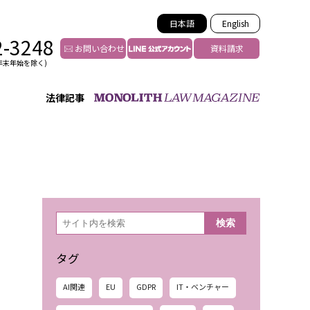
日本語
English
2-3248
お問い合わせ
資料請求
年末年始を除く)
法律記事
インフルエンサー法務
トゥー
YouTuberの法務サポート
の投稿者特定
VTuberの法務サポート
の風評被害対策
TikTok等ショート動画
害者の弁護
YouTube等SNSのM&A
検
検索
索
グ汚染の削除対策
等活動の削除
タグ
AI関連
EU
GDPR
IT・ベンチャー