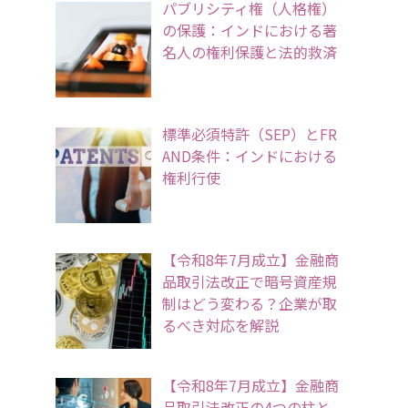
パブリシティ権（人格権）
の保護：インドにおける著
名人の権利保護と法的救済
標準必須特許（SEP）とFR
AND条件：インドにおける
権利行使
【令和8年7月成立】金融商
品取引法改正で暗号資産規
制はどう変わる？企業が取
るべき対応を解説
【令和8年7月成立】金融商
品取引法改正の4つの柱と