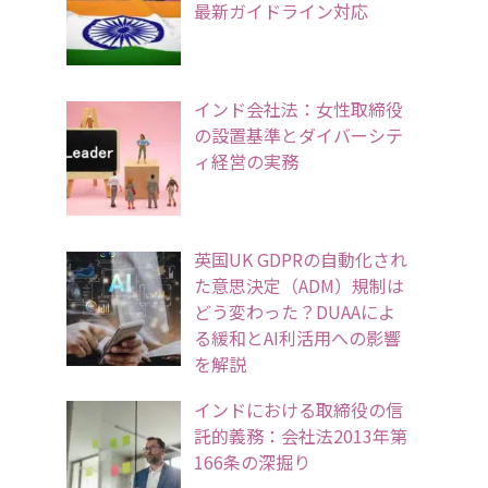
最新ガイドライン対応
インド会社法：女性取締役
の設置基準とダイバーシテ
ィ経営の実務
英国UK GDPRの自動化され
た意思決定（ADM）規制は
どう変わった？DUAAによ
る緩和とAI利活用への影響
を解説
インドにおける取締役の信
託的義務：会社法2013年第
166条の深掘り