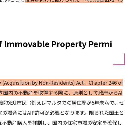
 Immovable Property Permi
uisition by Non-Residents) Act、Chapter 246 of
国民がマルタ国内の不動産を取得する際に、原則として政府からAI
部のEU市民（例えばマルタでの居住歴が5年未満で、セ
の場合にはAIP許可が必要となります。限られた国土と
な不動産購入を抑制し、国内の住宅市場の安定を確保し