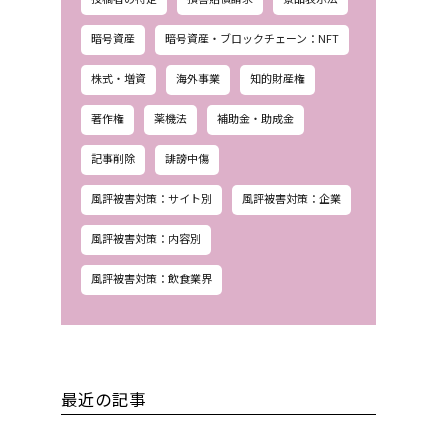
暗号資産
暗号資産・ブロックチェーン：NFT
株式・増資
海外事業
知的財産権
著作権
薬機法
補助金・助成金
記事削除
誹謗中傷
風評被害対策：サイト別
風評被害対策：企業
風評被害対策：内容別
風評被害対策：飲食業界
最近の記事