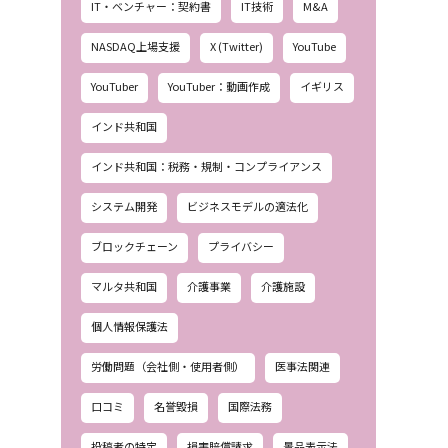
IT・ベンチャー：契約書
IT技術
M&A
NASDAQ上場支援
X (Twitter)
YouTube
YouTuber
YouTuber：動画作成
イギリス
インド共和国
インド共和国：税務・規制・コンプライアンス
システム開発
ビジネスモデルの適法化
ブロックチェーン
プライバシー
マルタ共和国
介護事業
介護施設
個人情報保護法
労働問題（会社側・使用者側）
医事法関連
口コミ
名誉毀損
国際法務
投稿者の特定
損害賠償請求
景品表示法