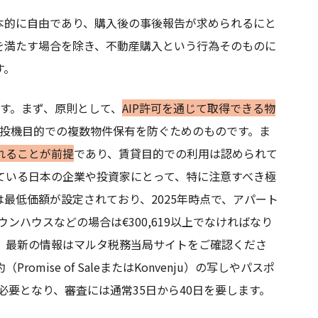
本的に自由であり、購入後の事後報告が求められるにと
を満たす場合を除き、不動産購入という行為そのものに
す。
ます。まず、原則として、
AIP許可を通じて取得できる物
投機目的での複数物件保有を防ぐためのものです。ま
れることが前提
であり、賃貸目的での利用は認められて
ている日本の企業や投資家にとって、特に注意すべき極
最低価額が設定されており、2025年時点で、アパート
ウンハウスなどの場合は€300,619以上でなければなり
、最新の情報はマルタ税務当局サイトをご確認くださ
ise of SaleまたはKonvenju）の写しやパスポ
必要となり、審査には通常35日から40日を要します。