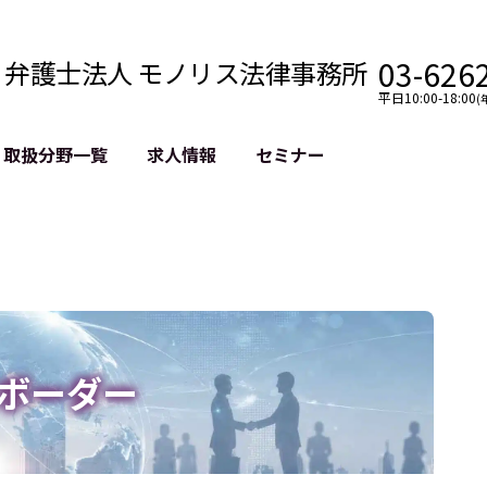
03-626
弁護士法人 モノリス法律事務所
平日10:00-18:00
(
取扱分野一覧
求人情報
セミナー
法務
クロスボーダー
風評被害対策
法務
国際法務・海外事業
デジタルタ
約整備
国際法務・日本進出
誹謗中傷等
クチェーン
NASDAQ上場支援
上場企業等
GDPR対応支援
誹謗中傷加
法等チェック
リスティン
ボーダー
売対策
過去の芸能
事告訴等