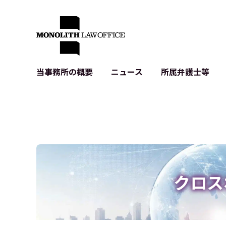
当事務所の概要
ニュース
所属弁護士等
代表弁護士の挨拶
IT・ベンチャーの企業法務
各種企業のIT・知財
当事務所のクライアントの例
契約書作成・レビュー等
システム開発関連
クライアントの声
個人情報保護法関連
アプリ等の利用規
出版書籍等
株式・M&A関連法務
暗号資産・ブロッ
アクセス
IPO（上場）支援
生成AI関連法務
記事・LPの薬機
クロス
D2C等の不正転
サイバー犯罪の刑