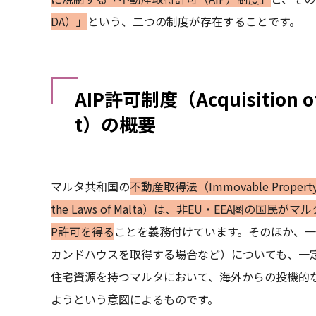
DA）」
という、二つの制度が存在することです。
AIP許可制度（Acquisition of
t）の概要
マルタ共和国の
不動産取得法（Immovable Property (Acq
the Laws of Malta）は、非EU・EEA圏の
P許可を得る
ことを義務付けています。そのほか、一
カンドハウスを取得する場合など）についても、一定
住宅資源を持つマルタにおいて、海外からの投機的
ようという意図によるものです。