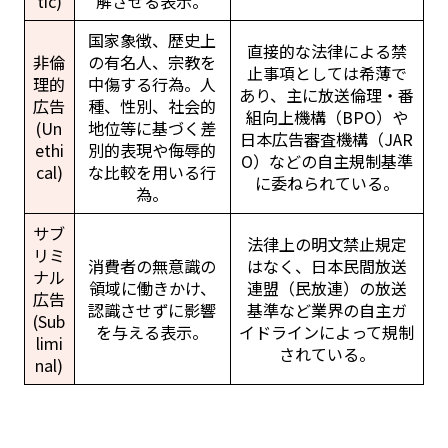
tic)
解させる表示。
国家象徴、歴史上
直接的な法律による禁
非倫
の有名人、宗教を
止事項としては希薄で
理的
中傷する行為。人
あり、主に放送倫理・番
広告
種、性別、社会的
組向上機構（BPO）や
(Un
地位等に基づく差
日本広告審査機構（JAR
ethi
別的表現や侮辱的
O）などの自主規制基準
cal)
な比較を用いる行
に委ねられている。
為。
サブ
法律上の明文禁止規定
リミ
消費者の無意識の
はなく、日本民間放送
ナル
領域に働きかけ、
連盟（民放連）の放送
広告
認識させずに影響
基準など業界の自主ガ
(Sub
を与える表示。
イドラインによって規制
limi
されている。
nal)