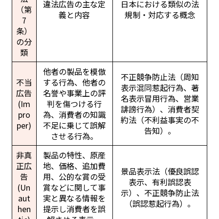
違法広告の主な定
日本における類似の法
（第
義と内容
規制・対応する概念
7
条）
の分
類
他者の製品を模倣
不正競争防止法（周知
不当
する行為、他者の
表示混同惹起行為、著
広告
名誉や事業上の評
名表示冒用行為、営業
(Im
判を傷つける行
誹謗行為）、消費者契
pro
為、消費者の知識
約法（不利益事実の不
per)
不足に乗じて誤解
告知）。
させる行為。
非真
製品の特性、原産
正広
地、価格、追加費
景品表示法（優良誤認
告
用、公的な賞の受
表示、有利誤認表
(Un
賞などに関して事
示）、不正競争防止法
aut
実と異なる情報を
（誤認惹起行為）。
hen
提示し消費者を誤