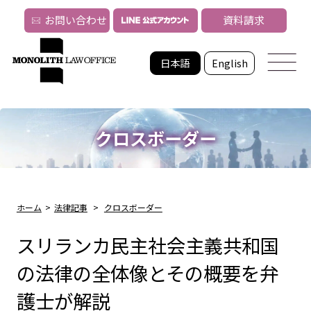
お問い合わせ
資料請求
日本語
English
クロスボーダー
ホーム
>
法律記事
>
クロスボーダー
スリランカ民主社会主義共和国
の法律の全体像とその概要を弁
護士が解説