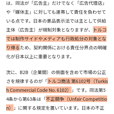
は、同法が「広告主」だけでなく「広告代理店」
や「媒体主」に対しても連帯して責任を負わせて
いる点です。日本の景品表示法では主として供給
主体（広告主）が規制対象となりますが、
トルコ
では制作サイドやメディアも行政処分の対象とな
り得る
ため、契約関係における責任分界点の明確
化が日本以上に重要となります。
次に、B2B（企業間）の側面を含めて市場の公正
さを規律するのが「
トルコ商法 第6102号（Turkis
h Commercial Code No. 6102）
」です。同法第5
4条から第63条は「
不正競争（Unfair Competitio
n）
」に関する規定を置いています。日本の不正