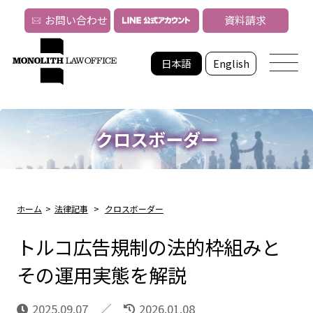
お問い合わせ
資料請求
日本語
English
クロスボーダー
ホーム
>
法律記事
>
クロスボーダー
トルコ広告規制の法的枠組みと
その運用実態を解説
2025.09.07
2026.01.08