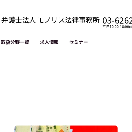
03-626
弁護士法人 モノリス法律事務所
平日10:00-18:00
(
取扱分野一覧
求人情報
セミナー
法務
クロスボーダー
風評被害対策
法務
国際法務・海外事業
デジタルタ
約整備
国際法務・日本進出
誹謗中傷等
クチェーン
NASDAQ上場支援
上場企業等
GDPR対応支援
誹謗中傷加
法等チェック
リスティン
売対策
過去の芸能
事告訴等