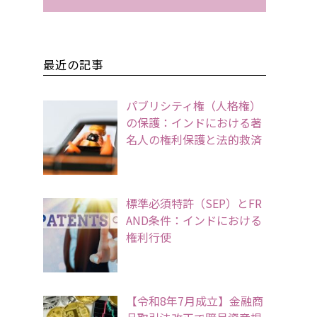
最近の記事
パブリシティ権（人格権）
の保護：インドにおける著
名人の権利保護と法的救済
標準必須特許（SEP）とFR
AND条件：インドにおける
権利行使
【令和8年7月成立】金融商