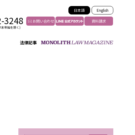
日本語
English
2-3248
お問い合わせ
資料請求
年末年始を除く)
法律記事
インフルエンサー法務
トゥー
YouTuberの法務サポート
の投稿者特定
VTuberの法務サポート
の風評被害対策
TikTok等ショート動画
害者の弁護
YouTube等SNSのM&A
グ汚染の削除対策
等活動の削除