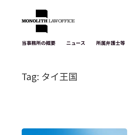
当事務所の概要
ニュース
所属弁護士等
代表弁護士の挨拶
IT・ベンチャーの企業法務
各種企業のIT・知財
当事務所のクライアントの例
契約書作成・レビュー等
システム開発関連
Tag: タイ王国
クライアントの声
個人情報保護法関連
アプリ等の利用規
出版書籍等
株式・M&A関連法務
暗号資産・ブロッ
アクセス
IPO（上場）支援
生成AI関連法務
記事・LPの薬機
D2C等の不正転
サイバー犯罪の刑