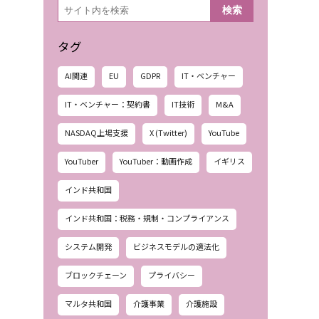
検
検索
索
タグ
AI関連
EU
GDPR
IT・ベンチャー
IT・ベンチャー：契約書
IT技術
M&A
NASDAQ上場支援
X (Twitter)
YouTube
YouTuber
YouTuber：動画作成
イギリス
インド共和国
インド共和国：税務・規制・コンプライアンス
システム開発
ビジネスモデルの適法化
ブロックチェーン
プライバシー
マルタ共和国
介護事業
介護施設