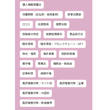
個人情報保護法
労働問題（会社側・使用者側）
医事法関連
口コミ
名誉毀損
国際法務
投稿者の特定
損害賠償請求
景品表示法
暗号資産
暗号資産・ブロックチェーン：NFT
株式・増資
海外事業
知的財産権
著作権
薬機法
補助金・助成金
記事削除
誹謗中傷
風評被害対策：サイト別
風評被害対策：企業
風評被害対策：内容別
風評被害対策：飲食業界