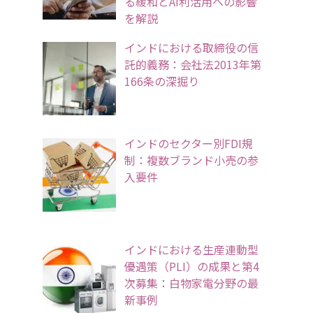
る緩和とAI利活用への影響
を解説
インドにおける取締役の信
託的義務：会社法2013年第
166条の深掘り
インドのセクター別FDI規
制：複数ブランド小売の参
入要件
インドにおける生産連動型
優遇策（PLI）の成果と第4
次募集：白物家電分野の最
新事例