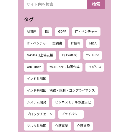
検
検索
索
タグ
AI関連
EU
GDPR
IT・ベンチャー
IT・ベンチャー：契約書
IT技術
M&A
NASDAQ上場支援
X (Twitter)
YouTube
YouTuber
YouTuber：動画作成
イギリス
インド共和国
インド共和国：税務・規制・コンプライアンス
システム開発
ビジネスモデルの適法化
ブロックチェーン
プライバシー
マルタ共和国
介護事業
介護施設