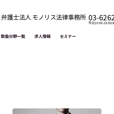
03-626
弁護士法人 モノリス法律事務所
平日10:00-18:00
(
取扱分野一覧
求人情報
セミナー
法務
クロスボーダー
風評被害対策
法務
国際法務・海外事業
デジタルタ
約整備
国際法務・日本進出
誹謗中傷等
クチェーン
NASDAQ上場支援
上場企業等
GDPR対応支援
誹謗中傷加
法等チェック
リスティン
売対策
過去の芸能
事告訴等