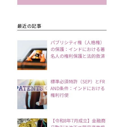
最近の記事
パブリシティ権（人格権）
の保護：インドにおける著
名人の権利保護と法的救済
標準必須特許（SEP）とFR
AND条件：インドにおける
権利行使
【令和8年7月成立】金融商