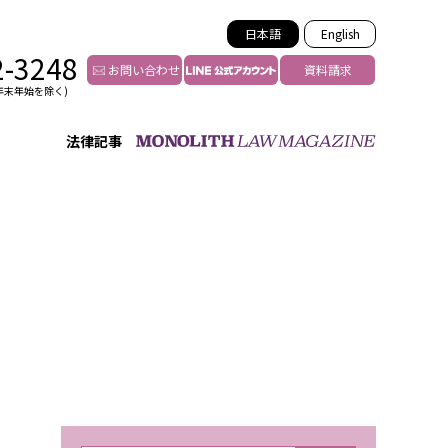
日本語
English
2-3248
お問い合わせ
資料請求
年末年始を除く)
法律記事
インフルエンサー法務
トゥー
YouTuberの法務サポート
の投稿者特定
VTuberの法務サポート
の風評被害対策
TikTok等ショート動画
害者の弁護
YouTube等SNSのM&A
グ汚染の削除対策
等活動の削除