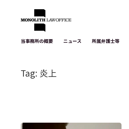
当事務所の概要
ニュース
所属弁護士等
代表弁護士の挨拶
IT・ベンチャーの企業法務
各種企業のIT・知財
当事務所のクライアントの例
契約書作成・レビュー等
システム開発関連
Tag: 炎上
クライアントの声
個人情報保護法関連
アプリ等の利用規
出版書籍等
株式・M&A関連法務
暗号資産・ブロッ
アクセス
IPO（上場）支援
生成AI関連法務
記事・LPの薬機
D2C等の不正転
サイバー犯罪の刑