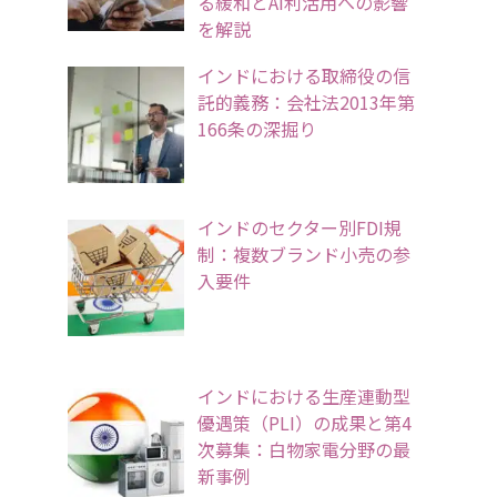
る緩和とAI利活用への影響
を解説
インドにおける取締役の信
託的義務：会社法2013年第
166条の深掘り
インドのセクター別FDI規
制：複数ブランド小売の参
入要件
インドにおける生産連動型
優遇策（PLI）の成果と第4
次募集：白物家電分野の最
新事例