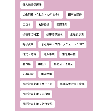
個人情報保護法
労働問題（会社側・使用者側）
医事法関連
口コミ
名誉毀損
国際法務
投稿者の特定
損害賠償請求
景品表示法
暗号資産
暗号資産・ブロックチェーン：NFT
株式・増資
海外事業
知的財産権
著作権
薬機法
補助金・助成金
記事削除
誹謗中傷
風評被害対策：サイト別
風評被害対策：企業
風評被害対策：内容別
風評被害対策：飲食業界