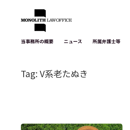
当事務所の概要
ニュース
所属弁護士等
代表弁護士の挨拶
IT・ベンチャーの企業法務
各種企業のIT・知財
当事務所のクライアントの例
契約書作成・レビュー等
システム開発関連
Tag: V系老たぬき
クライアントの声
個人情報保護法関連
アプリ等の利用規
出版書籍等
株式・M&A関連法務
暗号資産・ブロッ
アクセス
IPO（上場）支援
生成AI関連法務
記事・LPの薬機
D2C等の不正転
サイバー犯罪の刑