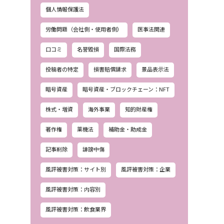
個人情報保護法
労働問題（会社側・使用者側）
医事法関連
口コミ
名誉毀損
国際法務
投稿者の特定
損害賠償請求
景品表示法
暗号資産
暗号資産・ブロックチェーン：NFT
株式・増資
海外事業
知的財産権
著作権
薬機法
補助金・助成金
記事削除
誹謗中傷
風評被害対策：サイト別
風評被害対策：企業
風評被害対策：内容別
風評被害対策：飲食業界