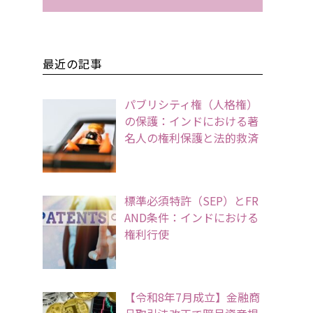
最近の記事
パブリシティ権（人格権）
の保護：インドにおける著
名人の権利保護と法的救済
標準必須特許（SEP）とFR
AND条件：インドにおける
権利行使
【令和8年7月成立】金融商