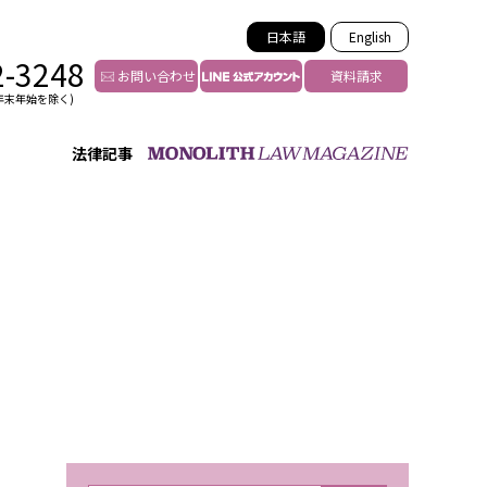
日本語
English
2-3248
お問い合わせ
資料請求
年末年始を除く)
法律記事
インフルエンサー法務
トゥー
YouTuberの法務サポート
の投稿者特定
VTuberの法務サポート
の風評被害対策
TikTok等ショート動画
害者の弁護
YouTube等SNSのM&A
グ汚染の削除対策
等活動の削除