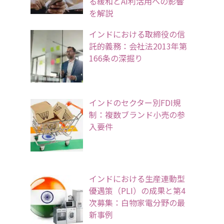
る緩和とAI利活用への影響
を解説
インドにおける取締役の信
託的義務：会社法2013年第
166条の深掘り
インドのセクター別FDI規
制：複数ブランド小売の参
入要件
インドにおける生産連動型
優遇策（PLI）の成果と第4
次募集：白物家電分野の最
新事例