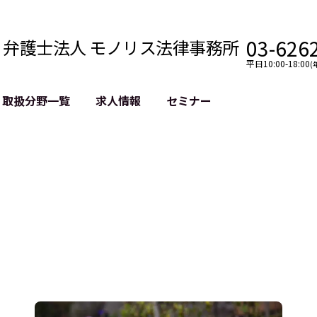
03-626
弁護士法人 モノリス法律事務所
平日10:00-18:00
(
取扱分野一覧
求人情報
セミナー
法務
クロスボーダー
風評被害対策
法務
国際法務・海外事業
デジタルタ
約整備
国際法務・日本進出
誹謗中傷等
クチェーン
NASDAQ上場支援
上場企業等
GDPR対応支援
誹謗中傷加
法等チェック
リスティン
売対策
過去の芸能
事告訴等