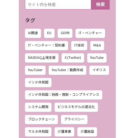
検
検索
索
タグ
AI関連
EU
GDPR
IT・ベンチャー
IT・ベンチャー：契約書
IT技術
M&A
NASDAQ上場支援
X (Twitter)
YouTube
YouTuber
YouTuber：動画作成
イギリス
インド共和国
インド共和国：税務・規制・コンプライアンス
システム開発
ビジネスモデルの適法化
ブロックチェーン
プライバシー
マルタ共和国
介護事業
介護施設