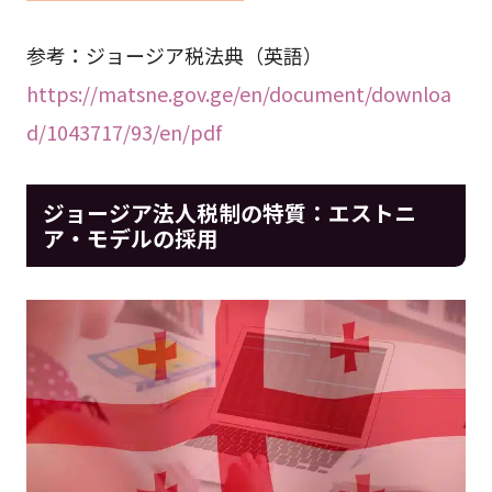
参考：ジョージア税法典（英語）
https://matsne.gov.ge/en/document/downloa
d/1043717/93/en/pdf
ジョージア法人税制の特質：エストニ
ア・モデルの採用