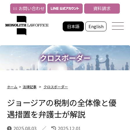
お問い合わせ
資料請求
日本語
English
クロスボーダー
ホーム
>
法律記事
>
クロスボーダー
ジョージアの税制の全体像と優
遇措置を弁護士が解説
2025.08.03
2025.12.01