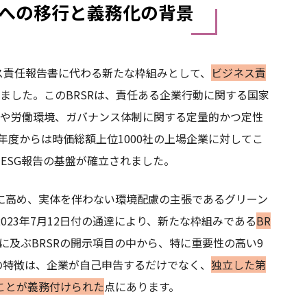
reへの移行と義務化の背景
ネス責任報告書に代わる新たな枠組みとして、
ビジネス責
ました。このBRSRは、責任ある企業行動に関する国家
荷や労働環境、ガバナンス体制に関する定量的かつ定性
年度からは時価総額上位1000社の上場企業に対してこ
ESG報告の基盤が確立されました。
に高め、実体を伴わない環境配慮の主張であるグリーン
23年7月12日付の通達により、新たな枠組みである
BR
以上に及ぶBRSRの開示項目の中から、特に重要性の高い9
の特徴は、企業が自己申告するだけでなく、
独立した第
ことが義務付けられた
点にあります。