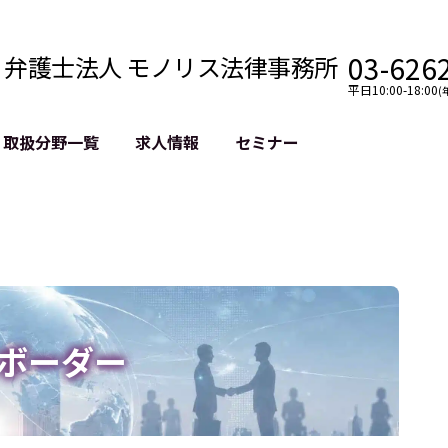
03-626
弁護士法人 モノリス法律事務所
平日10:00-18:00
(
取扱分野一覧
求人情報
セミナー
法務
クロスボーダー
風評被害対策
法務
国際法務・海外事業
デジタルタ
約整備
国際法務・日本進出
誹謗中傷等
クチェーン
NASDAQ上場支援
上場企業等
GDPR対応支援
誹謗中傷加
法等チェック
リスティン
ボーダー
売対策
過去の芸能
事告訴等