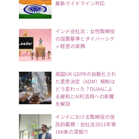
最新ガイドライン対応
インド会社法：女性取締役
の設置基準とダイバーシテ
ィ経営の実務
英国UK GDPRの自動化され
た意思決定（ADM）規制は
どう変わった？DUAAによ
る緩和とAI利活用への影響
を解説
インドにおける取締役の信
託的義務：会社法2013年第
166条の深掘り