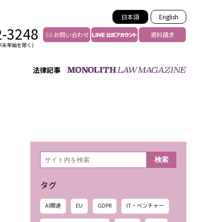
日本語
English
2-3248
お問い合わせ
資料請求
年末年始を除く)
法律記事
インフルエンサー法務
トゥー
YouTuberの法務サポート
の投稿者特定
VTuberの法務サポート
の風評被害対策
TikTok等ショート動画
害者の弁護
YouTube等SNSのM&A
検
検索
索
グ汚染の削除対策
等活動の削除
タグ
AI関連
EU
GDPR
IT・ベンチャー