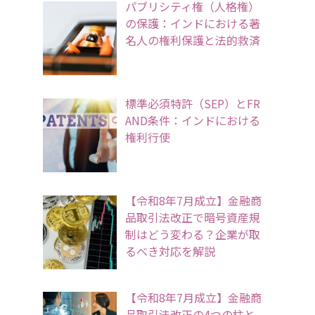
パブリシティ権（人格権）
の保護：インドにおける著
名人の権利保護と法的救済
標準必須特許（SEP）とFR
AND条件：インドにおける
権利行使
【令和8年7月成立】金融商
品取引法改正で暗号資産規
制はどう変わる？企業が取
るべき対応を解説
【令和8年7月成立】金融商
品取引法改正の4つの柱と