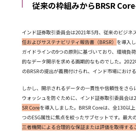
従来の枠組みからBRSR Co
インド証券取引委員会は2021年5月、従来のビジ
任およびサステナビリティ報告書（BRSR）
を導入し
ガイドラインの9つの原則に基づいており、環境負
的なデータ開示を求める画期的なものでした。2022
のBRSRの提出が義務付けられ、インド市場における
しかし、開示されるデータの一貫性や信頼性をさら
ウォッシュを防ぐために、インド証券取引委員会は20
SR Core
を導入しました。BRSR Coreは、全130
つのESG属性に焦点を絞ったサブセットです。最大
三者機関による合理的な保証または評価を取得する