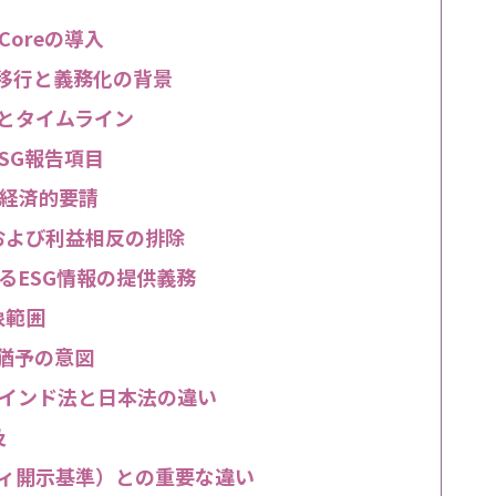
Coreの導入
の移行と義務化の背景
大とタイムライン
ESG報告項目
会経済的要請
および利益相反の排除
るESG情報の提供義務
象範囲
用猶予の意図
インド法と日本法の違い
及
ティ開示基準）との重要な違い