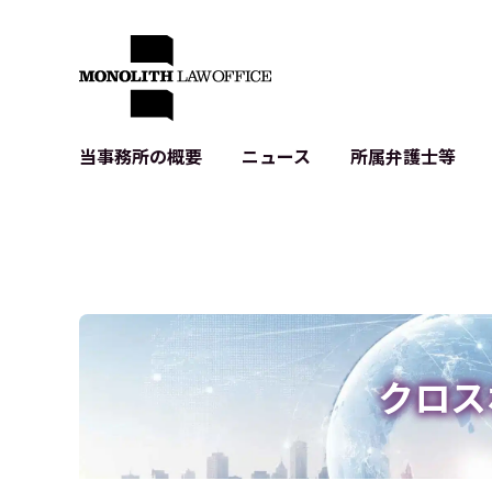
当事務所の概要
ニュース
所属弁護士等
代表弁護士の挨拶
IT・ベンチャーの企業法務
各種企業のIT・知財
当事務所のクライアントの例
契約書作成・レビュー等
システム開発関連
クライアントの声
個人情報保護法関連
アプリ等の利用規
出版書籍等
株式・M&A関連法務
暗号資産・ブロッ
アクセス
IPO（上場）支援
生成AI関連法務
記事・LPの薬機
クロス
D2C等の不正転
サイバー犯罪の刑