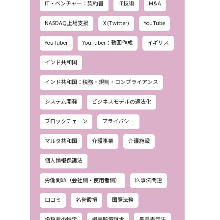
IT・ベンチャー：契約書
IT技術
M&A
NASDAQ上場支援
X (Twitter)
YouTube
YouTuber
YouTuber：動画作成
イギリス
インド共和国
インド共和国：税務・規制・コンプライアンス
システム開発
ビジネスモデルの適法化
ブロックチェーン
プライバシー
マルタ共和国
介護事業
介護施設
個人情報保護法
労働問題（会社側・使用者側）
医事法関連
口コミ
名誉毀損
国際法務
投稿者の特定
損害賠償請求
景品表示法