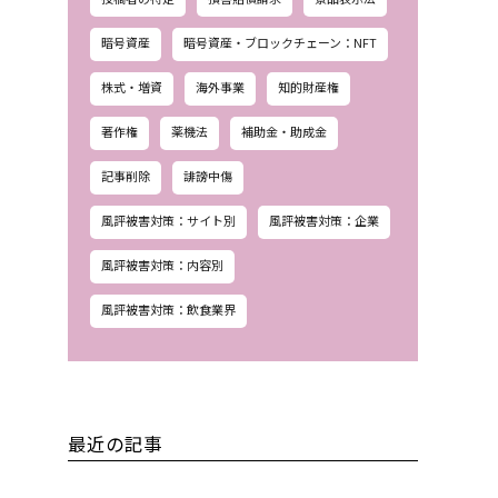
暗号資産
暗号資産・ブロックチェーン：NFT
株式・増資
海外事業
知的財産権
著作権
薬機法
補助金・助成金
記事削除
誹謗中傷
風評被害対策：サイト別
風評被害対策：企業
風評被害対策：内容別
風評被害対策：飲食業界
最近の記事