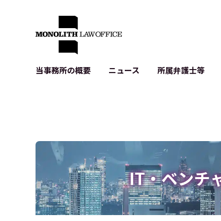
当事務所の概要
ニュース
所属弁護士等
代表弁護士の挨拶
IT・ベンチャーの企業法務
各種企業のIT・知財
当事務所のクライアントの例
契約書作成・レビュー等
システム開発関連
クライアントの声
個人情報保護法関連
アプリ等の利用規
出版書籍等
株式・M&A関連法務
暗号資産・ブロッ
アクセス
IPO（上場）支援
生成AI関連法務
記事・LPの薬機
IT・ベンチ
D2C等の不正転
サイバー犯罪の刑