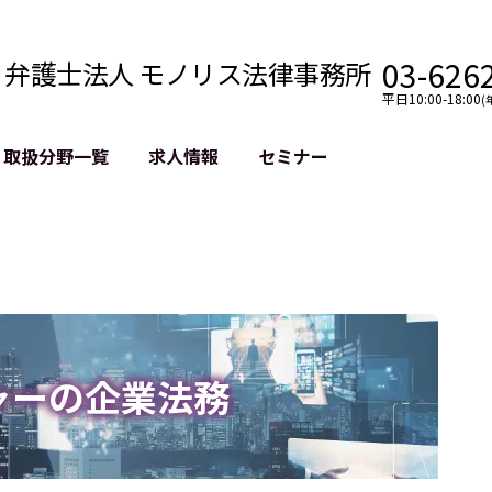
03-626
弁護士法人 モノリス法律事務所
平日10:00-18:00
(
取扱分野一覧
求人情報
セミナー
法務
クロスボーダー
風評被害対策
法務
国際法務・海外事業
デジタルタ
約整備
国際法務・日本進出
誹謗中傷等
クチェーン
NASDAQ上場支援
上場企業等
GDPR対応支援
誹謗中傷加
法等チェック
リスティン
ャーの企業法務
売対策
過去の芸能
事告訴等