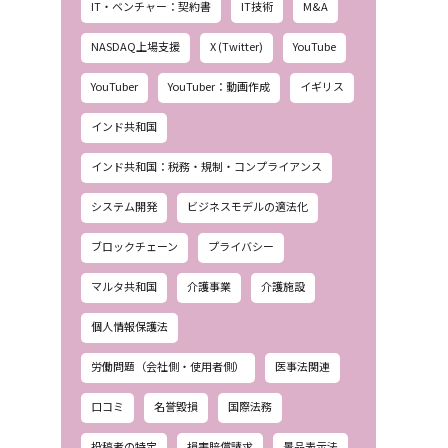
IT・ベンチャー：契約書
IT技術
M&A
NASDAQ上場支援
X (Twitter)
YouTube
YouTuber
YouTuber：動画作成
イギリス
インド共和国
インド共和国：税務・規制・コンプライアンス
システム開発
ビジネスモデルの適法化
ブロックチェーン
プライバシー
マルタ共和国
介護事業
介護施設
個人情報保護法
労働問題（会社側・使用者側）
医事法関連
口コミ
名誉毀損
国際法務
投稿者の特定
損害賠償請求
景品表示法