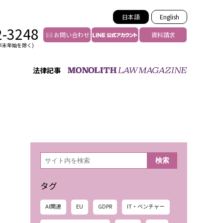
日本語
English
2-3248
お問い合わせ
資料請求
年末年始を除く)
法律記事
インフルエンサー法務
トゥー
YouTuberの法務サポート
の投稿者特定
VTuberの法務サポート
の風評被害対策
TikTok等ショート動画
害者の弁護
YouTube等SNSのM&A
検
検索
索
グ汚染の削除対策
等活動の削除
タグ
AI関連
EU
GDPR
IT・ベンチャー