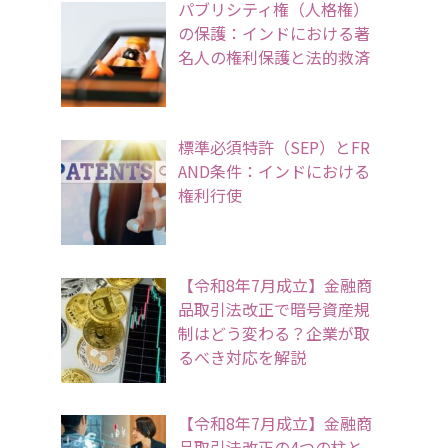
パブリシティ権（人格権）
の保護：インドにおける著
名人の権利保護と法的救済
標準必須特許（SEP）とFR
AND条件：インドにおける
権利行使
【令和8年7月成立】金融商
品取引法改正で暗号資産規
制はどう変わる？企業が取
るべき対応を解説
【令和8年7月成立】金融商
品取引法改正の4つの柱と