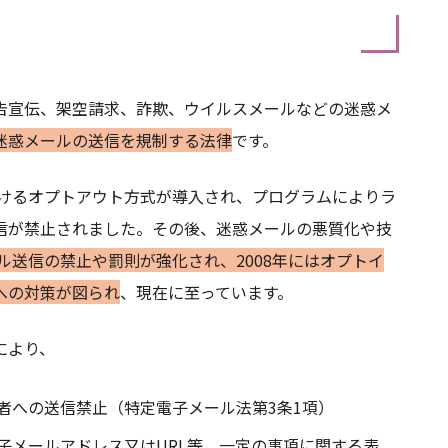
告宣伝、架空請求、詐欺、ウイルスメールなどの迷惑メ
迷惑メールの送信を規制する法律
です。
づけるオプトアウト方式が導入され、プログラムによりラ
信が禁止されました。その後、迷惑メールの悪質化や技
ール送信の禁止や罰則が強化され、2008年にはオプトイ
への対策が図られ
、現在に至っています。
により、
者への送信禁止（特定電子メール法第3条1項）
子メールアドレス又はURL等、一定の事項に関する表