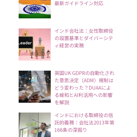
最新ガイドライン対応
インド会社法：女性取締役
の設置基準とダイバーシテ
ィ経営の実務
英国UK GDPRの自動化され
た意思決定（ADM）規制は
どう変わった？DUAAによ
る緩和とAI利活用への影響
を解説
インドにおける取締役の信
託的義務：会社法2013年第
166条の深掘り