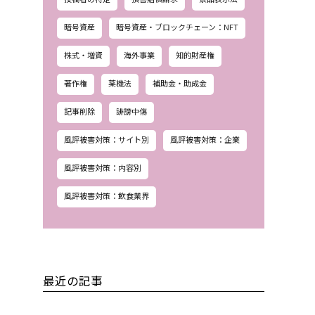
暗号資産
暗号資産・ブロックチェーン：NFT
株式・増資
海外事業
知的財産権
著作権
薬機法
補助金・助成金
記事削除
誹謗中傷
風評被害対策：サイト別
風評被害対策：企業
風評被害対策：内容別
風評被害対策：飲食業界
最近の記事