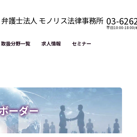
03-626
弁護士法人 モノリス法律事務所
平日10:00-18:00
(
取扱分野一覧
求人情報
セミナー
法務
クロスボーダー
風評被害対策
法務
国際法務・海外事業
デジタルタ
約整備
国際法務・日本進出
誹謗中傷等
クチェーン
NASDAQ上場支援
上場企業等
GDPR対応支援
誹謗中傷加
法等チェック
リスティン
ボーダー
売対策
過去の芸能
事告訴等