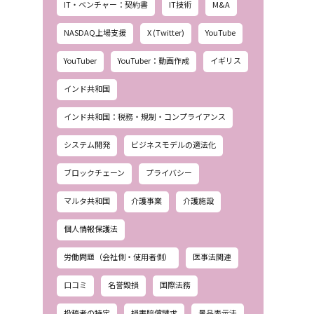
IT・ベンチャー：契約書
IT技術
M&A
NASDAQ上場支援
X (Twitter)
YouTube
YouTuber
YouTuber：動画作成
イギリス
インド共和国
インド共和国：税務・規制・コンプライアンス
システム開発
ビジネスモデルの適法化
ブロックチェーン
プライバシー
マルタ共和国
介護事業
介護施設
個人情報保護法
労働問題（会社側・使用者側）
医事法関連
口コミ
名誉毀損
国際法務
投稿者の特定
損害賠償請求
景品表示法