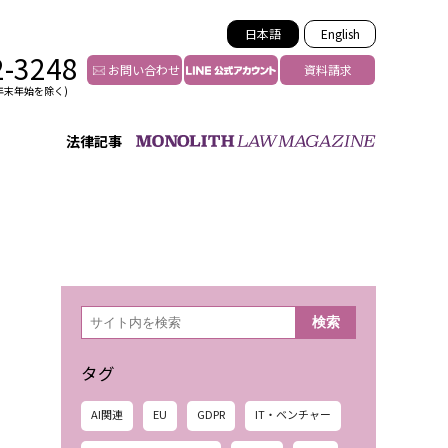
日本語
English
2-3248
お問い合わせ
資料請求
年末年始を除く)
法律記事
インフルエンサー法務
トゥー
YouTuberの法務サポート
の投稿者特定
VTuberの法務サポート
の風評被害対策
TikTok等ショート動画
害者の弁護
YouTube等SNSのM&A
検
検索
索
グ汚染の削除対策
等活動の削除
タグ
AI関連
EU
GDPR
IT・ベンチャー