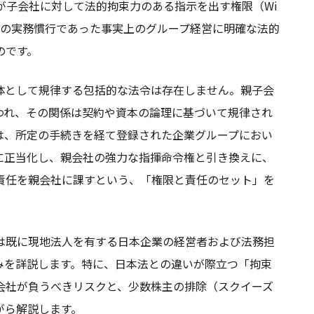
会社が子会社に対して法的拘束力のある指示を出す権限（Wi
は、従来の実務慣行であった事実上のグループ経営に明確な法的
のです。
体として規律する包括的な法令は存在しません。親子会
われ、その関係は契約や資本の論理に基づいて規律され
は、所定の手続きを経て登録された企業グループにおい
に正当化し、親会社の強力な指揮命令権と引き換えに、
責任を親会社に課すという、「権限と責任のセット」を
は既に現地法人を有する日本企業の経営者および法務担
みを詳説します。特に、日本法との違いが際立つ「拘束
会社が負うべきリスクと、少数株主の排除（スクイーズ
がら解説します。