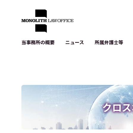
当事務所の概要
ニュース
所属弁護士等
代表弁護士の挨拶
IT・ベンチャーの企業法務
各種企業のIT・知財
当事務所のクライアントの例
契約書作成・レビュー等
システム開発関連
クライアントの声
個人情報保護法関連
アプリ等の利用規
出版書籍等
株式・M&A関連法務
暗号資産・ブロッ
アクセス
IPO（上場）支援
生成AI関連法務
記事・LPの薬機
クロス
D2C等の不正転
サイバー犯罪の刑