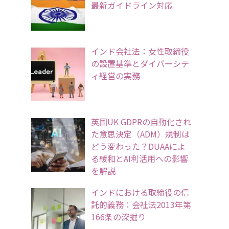
最新ガイドライン対応
インド会社法：女性取締役
の設置基準とダイバーシテ
ィ経営の実務
英国UK GDPRの自動化され
た意思決定（ADM）規制は
どう変わった？DUAAによ
る緩和とAI利活用への影響
を解説
インドにおける取締役の信
託的義務：会社法2013年第
166条の深掘り