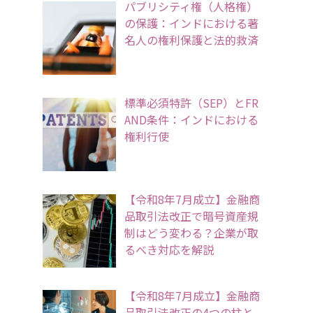
パブリシティ権（人格権）
の保護：インドにおける著
名人の権利保護と法的救済
標準必須特許（SEP）とFR
AND条件：インドにおける
権利行使
【令和8年7月成立】金融商
品取引法改正で暗号資産規
制はどう変わる？企業が取
るべき対応を解説
【令和8年7月成立】金融商
品取引法改正の4つの柱と