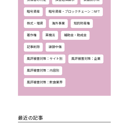
暗号資産
暗号資産・ブロックチェーン：NFT
株式・増資
海外事業
知的財産権
著作権
薬機法
補助金・助成金
記事削除
誹謗中傷
風評被害対策：サイト別
風評被害対策：企業
風評被害対策：内容別
風評被害対策：飲食業界
最近の記事