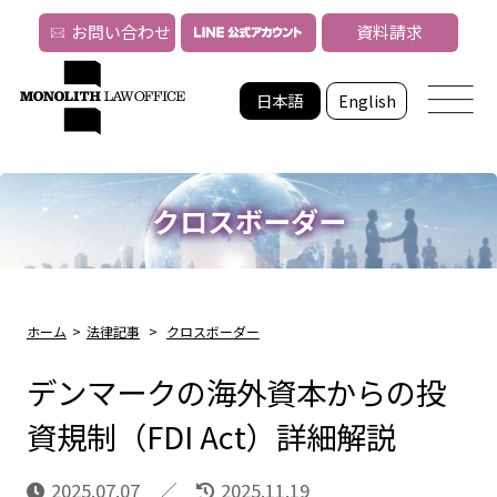
お問い合わせ
資料請求
日本語
English
クロスボーダー
ホーム
>
法律記事
>
クロスボーダー
デンマークの海外資本からの投
資規制（FDI Act）詳細解説
2025.07.07
2025.11.19