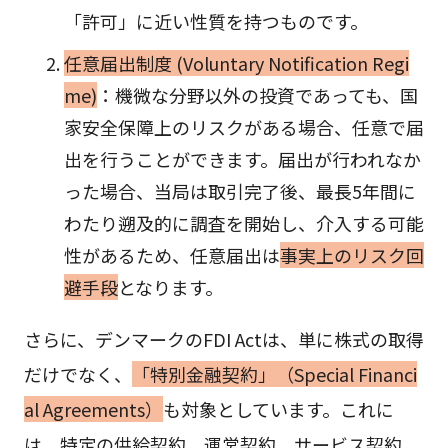
「許可」に近い性質を持つものです。
任意届出制度 (Voluntary Notification Regi
me)
：機微な分野以外の投資であっても、国
家安全保障上のリスクがある場合、任意で届
出を行うことができます。届出が行われなか
った場合、当局は取引完了後、最長5年間に
わたり遡及的に調査を開始し、介入する可能
性があるため、任意届出は
事実上のリスク回
避手段
となります。
さらに、デンマークのFDI Actは、単に株式の取得
だけでなく、
「特別金融契約」（Special Financi
al Agreements）
も対象としています。これに
は、特定の供給契約、運営契約、サービス契約、