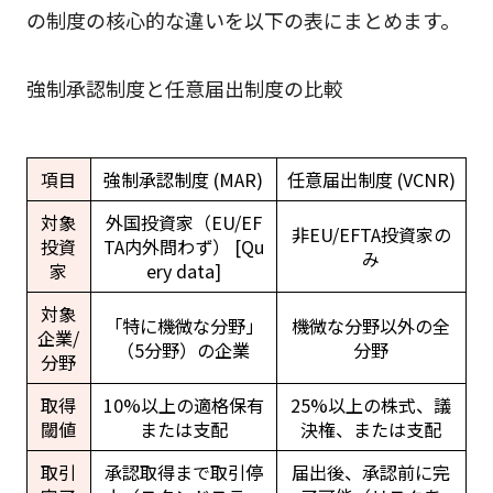
の制度の核心的な違いを以下の表にまとめます。
強制承認制度と任意届出制度の比較
項目
強制承認制度 (MAR)
任意届出制度 (VCNR)
対象
外国投資家（EU/EF
非EU/EFTA投資家の
投資
TA内外問わず） [Qu
み
家
ery data]
対象
「特に機微な分野」
機微な分野以外の全
企業/
（5分野）の企業
分野
分野
取得
10%以上の適格保有
25%以上の株式、議
閾値
または支配
決権、または支配
取引
承認取得まで取引停
届出後、承認前に完