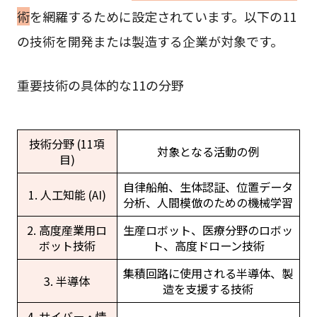
術
を網羅するために設定されています。以下の11
の技術を開発または製造する企業が対象です。
重要技術の具体的な11の分野
技術分野 (11項
対象となる活動の例
目)
自律船舶、生体認証、位置データ
1. 人工知能 (AI)
分析、人間模倣のための機械学習
2. 高度産業用ロ
生産ロボット、医療分野のロボッ
ボット技術
ト、高度ドローン技術
集積回路に使用される半導体、製
3. 半導体
造を支援する技術
4. サイバー・情