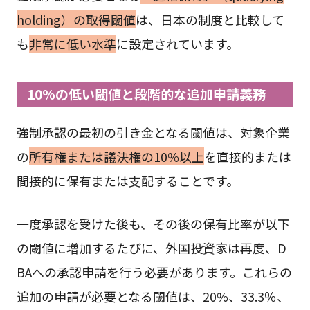
holding）の取得閾値
は、日本の制度と比較して
も
非常に低い水準
に設定されています。
10%の低い閾値と段階的な追加申請義務
強制承認の最初の引き金となる閾値は、対象企業
の
所有権または議決権の10%以上
を直接的または
間接的に保有または支配することです。
一度承認を受けた後も、その後の保有比率が以下
の閾値に増加するたびに、外国投資家は再度、D
BAへの承認申請を行う必要があります。これらの
追加の申請が必要となる閾値は、20%、33.3％、