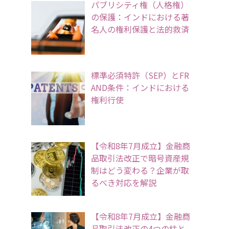
パブリシティ権（人格権）
の保護：インドにおける著
名人の権利保護と法的救済
標準必須特許（SEP）とFR
AND条件：インドにおける
権利行使
【令和8年7月成立】金融商
品取引法改正で暗号資産規
制はどう変わる？企業が取
るべき対応を解説
【令和8年7月成立】金融商
品取引法改正の4つの柱と