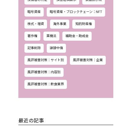
暗号資産
暗号資産・ブロックチェーン：NFT
株式・増資
海外事業
知的財産権
著作権
薬機法
補助金・助成金
記事削除
誹謗中傷
風評被害対策：サイト別
風評被害対策：企業
風評被害対策：内容別
風評被害対策：飲食業界
最近の記事