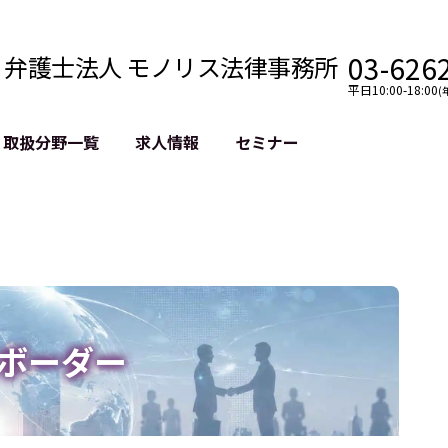
03-626
弁護士法人 モノリス法律事務所
平日10:00-18:00
(
取扱分野一覧
求人情報
セミナー
法務
クロスボーダー
風評被害対策
法務
国際法務・海外事業
デジタルタ
約整備
国際法務・日本進出
誹謗中傷等
クチェーン
NASDAQ上場支援
上場企業等
GDPR対応支援
誹謗中傷加
法等チェック
リスティン
ボーダー
売対策
過去の芸能
事告訴等