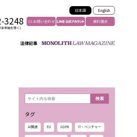
日本語
English
2-3248
お問い合わせ
資料請求
年末年始を除く)
法律記事
インフルエンサー法務
トゥー
YouTuberの法務サポート
の投稿者特定
VTuberの法務サポート
の風評被害対策
TikTok等ショート動画
害者の弁護
YouTube等SNSのM&A
検
検索
索
グ汚染の削除対策
等活動の削除
タグ
AI関連
EU
GDPR
IT・ベンチャー