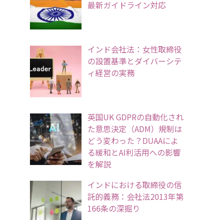
最新ガイドライン対応
インド会社法：女性取締役
の設置基準とダイバーシテ
ィ経営の実務
英国UK GDPRの自動化され
た意思決定（ADM）規制は
どう変わった？DUAAによ
る緩和とAI利活用への影響
を解説
インドにおける取締役の信
託的義務：会社法2013年第
166条の深掘り