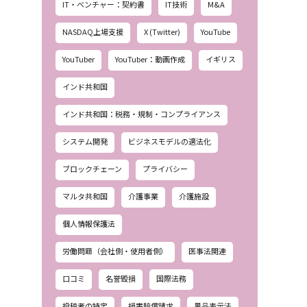
IT・ベンチャー：契約書
IT技術
M&A
NASDAQ上場支援
X (Twitter)
YouTube
YouTuber
YouTuber：動画作成
イギリス
インド共和国
インド共和国：税務・規制・コンプライアンス
システム開発
ビジネスモデルの適法化
ブロックチェーン
プライバシー
マルタ共和国
介護事業
介護施設
個人情報保護法
労働問題（会社側・使用者側）
医事法関連
口コミ
名誉毀損
国際法務
投稿者の特定
損害賠償請求
景品表示法