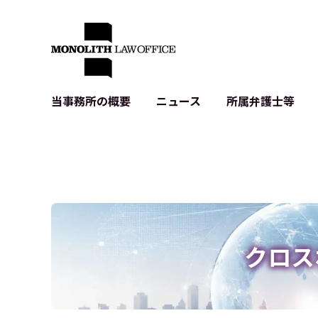
当事務所の概要
ニュース
所属弁護士等
代表弁護士の挨拶
IT・ベンチャーの企業法務
各種企業のIT・知財
当事務所のクライアントの例
契約書作成・レビュー等
システム開発関連
クライアントの声
個人情報保護法関連
アプリ等の利用規
出版書籍等
株式・M&A関連法務
暗号資産・ブロッ
アクセス
IPO（上場）支援
生成AI関連法務
記事・LPの薬機
クロス
D2C等の不正転
サイバー犯罪の刑