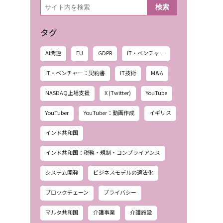
検
検索
索
タグ
AI関連
EU
GDPR
IT・ベンチャー
IT・ベンチャー：契約書
IT技術
M&A
NASDAQ上場支援
X (Twitter)
YouTube
YouTuber
YouTuber：動画作成
イギリス
インド共和国
インド共和国：税務・規制・コンプライアンス
システム開発
ビジネスモデルの適法化
ブロックチェーン
プライバシー
マルタ共和国
介護事業
介護施設