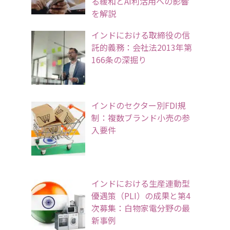
る緩和とAI利活用への影響
を解説
インドにおける取締役の信
託的義務：会社法2013年第
166条の深掘り
インドのセクター別FDI規
制：複数ブランド小売の参
入要件
インドにおける生産連動型
優遇策（PLI）の成果と第4
次募集：白物家電分野の最
新事例