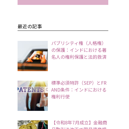
最近の記事
パブリシティ権（人格権）
の保護：インドにおける著
名人の権利保護と法的救済
標準必須特許（SEP）とFR
AND条件：インドにおける
権利行使
【令和8年7月成立】金融商