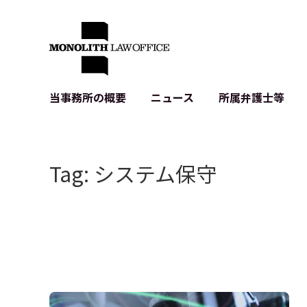
当事務所の概要
ニュース
所属弁護士等
代表弁護士の挨拶
IT・ベンチャーの企業法務
各種企業のIT・知財
当事務所のクライアントの例
契約書作成・レビュー等
システム開発関連
Tag: システム保守
クライアントの声
個人情報保護法関連
アプリ等の利用規
出版書籍等
株式・M&A関連法務
暗号資産・ブロッ
アクセス
IPO（上場）支援
生成AI関連法務
記事・LPの薬機
D2C等の不正転
サイバー犯罪の刑