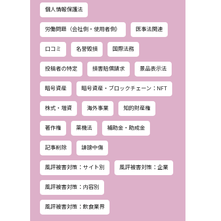
個人情報保護法
労働問題（会社側・使用者側）
医事法関連
口コミ
名誉毀損
国際法務
投稿者の特定
損害賠償請求
景品表示法
暗号資産
暗号資産・ブロックチェーン：NFT
株式・増資
海外事業
知的財産権
著作権
薬機法
補助金・助成金
記事削除
誹謗中傷
風評被害対策：サイト別
風評被害対策：企業
風評被害対策：内容別
風評被害対策：飲食業界