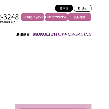
日本語
English
2-3248
お問い合わせ
資料請求
年末年始を除く)
法律記事
インフルエンサー法務
トゥー
YouTuberの法務サポート
の投稿者特定
VTuberの法務サポート
の風評被害対策
TikTok等ショート動画
害者の弁護
YouTube等SNSのM&A
グ汚染の削除対策
等活動の削除