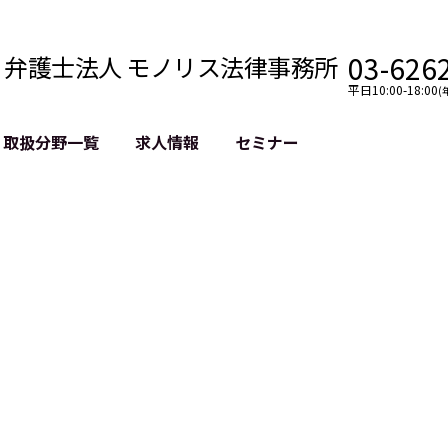
03-626
弁護士法人 モノリス法律事務所
平日10:00-18:00
(
取扱分野一覧
求人情報
セミナー
法務
クロスボーダー
風評被害対策
法務
国際法務・海外事業
デジタルタ
約整備
国際法務・日本進出
誹謗中傷等
クチェーン
NASDAQ上場支援
上場企業等
GDPR対応支援
誹謗中傷加
法等チェック
リスティン
売対策
過去の芸能
事告訴等