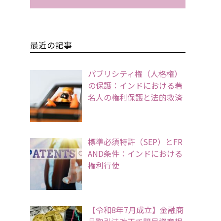
最近の記事
パブリシティ権（人格権）
の保護：インドにおける著
名人の権利保護と法的救済
標準必須特許（SEP）とFR
AND条件：インドにおける
権利行使
【令和8年7月成立】金融商