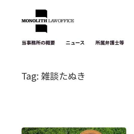
当事務所の概要
ニュース
所属弁護士等
代表弁護士の挨拶
IT・ベンチャーの企業法務
各種企業のIT・知財
当事務所のクライアントの例
契約書作成・レビュー等
システム開発関連
Tag: 雑談たぬき
クライアントの声
個人情報保護法関連
アプリ等の利用規
出版書籍等
株式・M&A関連法務
暗号資産・ブロッ
アクセス
IPO（上場）支援
生成AI関連法務
記事・LPの薬機
D2C等の不正転
サイバー犯罪の刑