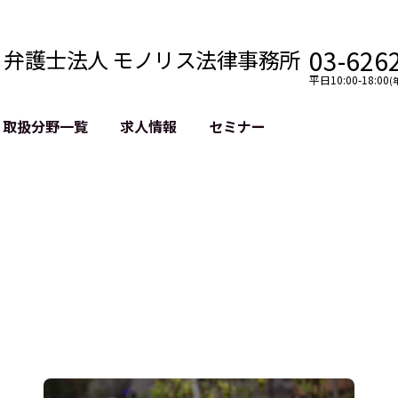
03-626
弁護士法人 モノリス法律事務所
平日10:00-18:00
(
取扱分野一覧
求人情報
セミナー
法務
クロスボーダー
風評被害対策
法務
国際法務・海外事業
デジタルタ
約整備
国際法務・日本進出
誹謗中傷等
クチェーン
NASDAQ上場支援
上場企業等
GDPR対応支援
誹謗中傷加
法等チェック
リスティン
売対策
過去の芸能
事告訴等