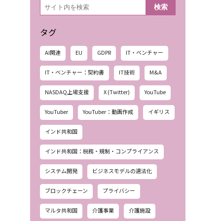
検
検索
索
タグ
AI関連
EU
GDPR
IT・ベンチャー
IT・ベンチャー：契約書
IT技術
M&A
NASDAQ上場支援
X (Twitter)
YouTube
YouTuber
YouTuber：動画作成
イギリス
インド共和国
インド共和国：税務・規制・コンプライアンス
システム開発
ビジネスモデルの適法化
ブロックチェーン
プライバシー
マルタ共和国
介護事業
介護施設