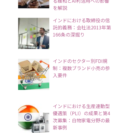
る緩和とAI利活用への影響
を解説
インドにおける取締役の信
託的義務：会社法2013年第
166条の深掘り
インドのセクター別FDI規
制：複数ブランド小売の参
入要件
インドにおける生産連動型
優遇策（PLI）の成果と第4
次募集：白物家電分野の最
新事例