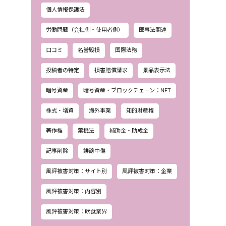
個人情報保護法
労働問題（会社側・使用者側）
医事法関連
口コミ
名誉毀損
国際法務
投稿者の特定
損害賠償請求
景品表示法
暗号資産
暗号資産・ブロックチェーン：NFT
株式・増資
海外事業
知的財産権
著作権
薬機法
補助金・助成金
記事削除
誹謗中傷
風評被害対策：サイト別
風評被害対策：企業
風評被害対策：内容別
風評被害対策：飲食業界