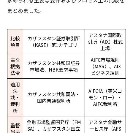
まとめました。
アスタナ国際取
比較
カザフスタン証券取引所
引所（AIX）株式
項目
（KASE）第1カテゴリ
上場
主な
AIFC市場規則
カザフスタン共和国証券
根拠
（MAR）、AIX
市場法、NBK要求事項
法令
ビジネス規則
適用
法
AIFC法（英米コ
カザフスタン共和国法・
域・
モン・ロー）・
国内普通裁判所
裁判
AIFC裁判所
所
金融市場監督開発庁（FM
アスタナ金融サ
監督
SA）、カザフスタン国立
ービス庁（AFS
当局