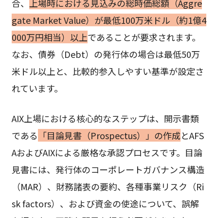
合、
上場時における見込みの総時価総額（Aggre
gate Market Value）が最低100万米ドル（約1億4
000万円相当）以上
であることが要求されます。
なお、債券（Debt）の発行体の場合は最低50万
米ドル以上と、比較的参入しやすい基準が設定さ
れています。
AIX上場における核心的なステップは、開示書類
である
「目論見書（Prospectus）」の作成
とAFS
AおよびAIXによる厳格な承認プロセスです。目論
見書には、発行体のコーポレートガバナンス構造
（MAR）、財務諸表の要約、各種事業リスク（Ri
sk factors）、および資金の使途について、誤解