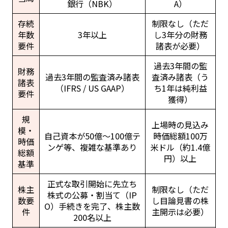
銀行（NBK）
A）
存続
制限なし（ただ
年数
3年以上
し3年分の財務
要件
諸表が必要）
過去3年間の監
財務
過去3年間の監査済み諸表
査済み諸表（う
諸表
（IFRS / US GAAP）
ち1年は純利益
要件
獲得）
規
上場時の見込み
模・
自己資本が50億〜100億テ
時価総額100万
時価
ンゲ等、複雑な基準あり
米ドル（約1.4億
総額
円）以上
基準
正式な取引開始に先立ち
株主
制限なし（ただ
株式の公募・割当て（IP
数要
し目論見書の株
O）手続きを完了、株主数
件
主開示は必要）
200名以上