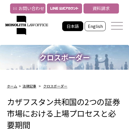
お問い合わせ
資料請求
日本語
English
クロスボーダー
ホーム
>
法律記事
>
クロスボーダー
カザフスタン共和国の2つの証券
市場における上場プロセスと必
要期間