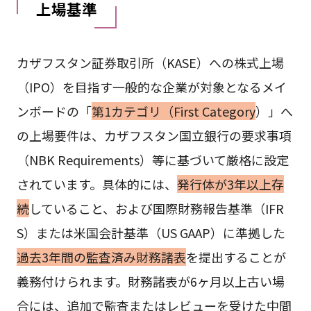
上場基準
カザフスタン証券取引所（KASE）への株式上場
（IPO）を目指す一般的な企業が対象となるメイ
ンボードの「
第1カテゴリ（First Category
）」へ
の上場要件は、カザフスタン国立銀行の要求事項
（NBK Requirements）等に基づいて厳格に設定
されています。具体的には、
発行体が3年以上存
続
していること、および国際財務報告基準（IFR
S）または米国会計基準（US GAAP）に準拠した
過去3年間の監査済み財務諸表
を提出することが
義務付けられます。財務諸表が6ヶ月以上古い場
合には、追加で監査またはレビューを受けた中間