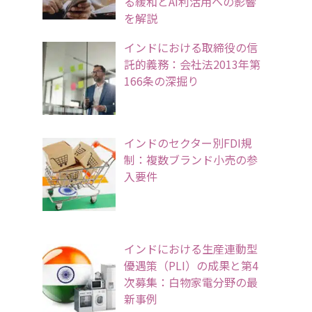
る緩和とAI利活用への影響
を解説
インドにおける取締役の信
託的義務：会社法2013年第
166条の深掘り
インドのセクター別FDI規
制：複数ブランド小売の参
入要件
インドにおける生産連動型
優遇策（PLI）の成果と第4
次募集：白物家電分野の最
新事例