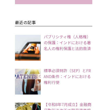
最近の記事
パブリシティ権（人格権）
の保護：インドにおける著
名人の権利保護と法的救済
標準必須特許（SEP）とFR
AND条件：インドにおける
権利行使
【令和8年7月成立】金融商