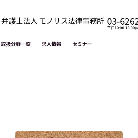
03-626
弁護士法人 モノリス法律事務所
平日10:00-18:00
(
取扱分野一覧
求人情報
セミナー
法務
クロスボーダー
風評被害対策
法務
国際法務・海外事業
デジタルタ
約整備
国際法務・日本進出
誹謗中傷等
クチェーン
NASDAQ上場支援
上場企業等
GDPR対応支援
誹謗中傷加
法等チェック
リスティン
売対策
過去の芸能
事告訴等