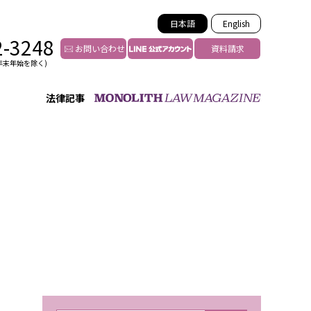
日本語
English
2-3248
お問い合わせ
資料請求
年末年始を除く)
法律記事
インフルエンサー法務
トゥー
YouTuberの法務サポート
の投稿者特定
VTuberの法務サポート
の風評被害対策
TikTok等ショート動画
害者の弁護
YouTube等SNSのM&A
グ汚染の削除対策
等活動の削除