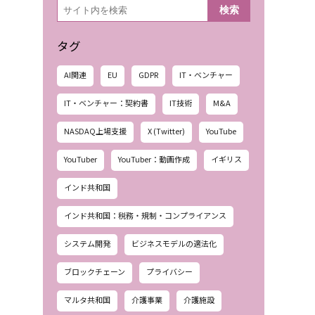
検
検索
索
タグ
AI関連
EU
GDPR
IT・ベンチャー
IT・ベンチャー：契約書
IT技術
M&A
NASDAQ上場支援
X (Twitter)
YouTube
YouTuber
YouTuber：動画作成
イギリス
インド共和国
インド共和国：税務・規制・コンプライアンス
システム開発
ビジネスモデルの適法化
ブロックチェーン
プライバシー
マルタ共和国
介護事業
介護施設