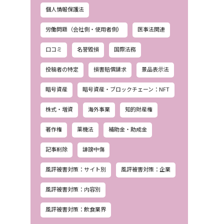
個人情報保護法
労働問題（会社側・使用者側）
医事法関連
口コミ
名誉毀損
国際法務
投稿者の特定
損害賠償請求
景品表示法
暗号資産
暗号資産・ブロックチェーン：NFT
株式・増資
海外事業
知的財産権
著作権
薬機法
補助金・助成金
記事削除
誹謗中傷
風評被害対策：サイト別
風評被害対策：企業
風評被害対策：内容別
風評被害対策：飲食業界