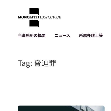
当事務所の概要
ニュース
所属弁護士等
代表弁護士の挨拶
IT・ベンチャーの企業法務
各種企業のIT・知財
当事務所のクライアントの例
契約書作成・レビュー等
システム開発関連
Tag: 脅迫罪
クライアントの声
個人情報保護法関連
アプリ等の利用規
出版書籍等
株式・M&A関連法務
暗号資産・ブロッ
アクセス
IPO（上場）支援
生成AI関連法務
記事・LPの薬機
D2C等の不正転
サイバー犯罪の刑