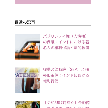
最近の記事
パブリシティ権（人格権）
の保護：インドにおける著
名人の権利保護と法的救済
標準必須特許（SEP）とFR
AND条件：インドにおける
権利行使
【令和8年7月成立】金融商