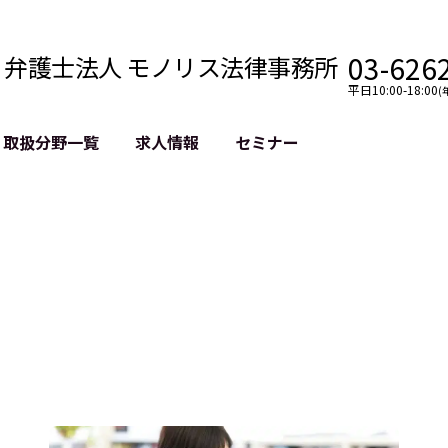
03-626
弁護士法人 モノリス法律事務所
平日10:00-18:00
(
取扱分野一覧
求人情報
セミナー
法務
クロスボーダー
風評被害対策
法務
国際法務・海外事業
デジタルタ
約整備
国際法務・日本進出
誹謗中傷等
クチェーン
NASDAQ上場支援
上場企業等
GDPR対応支援
誹謗中傷加
法等チェック
リスティン
売対策
過去の芸能
事告訴等