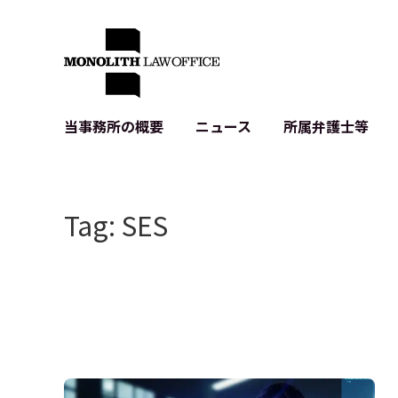
当事務所の概要
ニュース
所属弁護士等
代表弁護士の挨拶
IT・ベンチャーの企業法務
各種企業のIT・知財
当事務所のクライアントの例
契約書作成・レビュー等
システム開発関連
Tag: SES
クライアントの声
個人情報保護法関連
アプリ等の利用規
出版書籍等
株式・M&A関連法務
暗号資産・ブロッ
アクセス
IPO（上場）支援
生成AI関連法務
記事・LPの薬機
D2C等の不正転
サイバー犯罪の刑