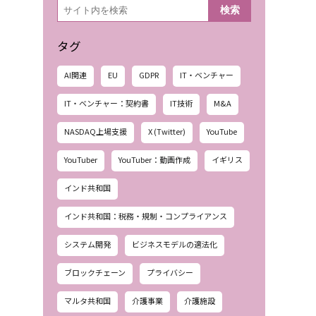
検
検索
索
タグ
AI関連
EU
GDPR
IT・ベンチャー
IT・ベンチャー：契約書
IT技術
M&A
NASDAQ上場支援
X (Twitter)
YouTube
YouTuber
YouTuber：動画作成
イギリス
インド共和国
インド共和国：税務・規制・コンプライアンス
システム開発
ビジネスモデルの適法化
ブロックチェーン
プライバシー
マルタ共和国
介護事業
介護施設