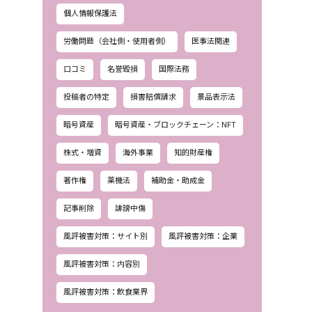
個人情報保護法
労働問題（会社側・使用者側）
医事法関連
口コミ
名誉毀損
国際法務
投稿者の特定
損害賠償請求
景品表示法
暗号資産
暗号資産・ブロックチェーン：NFT
株式・増資
海外事業
知的財産権
著作権
薬機法
補助金・助成金
記事削除
誹謗中傷
風評被害対策：サイト別
風評被害対策：企業
風評被害対策：内容別
風評被害対策：飲食業界