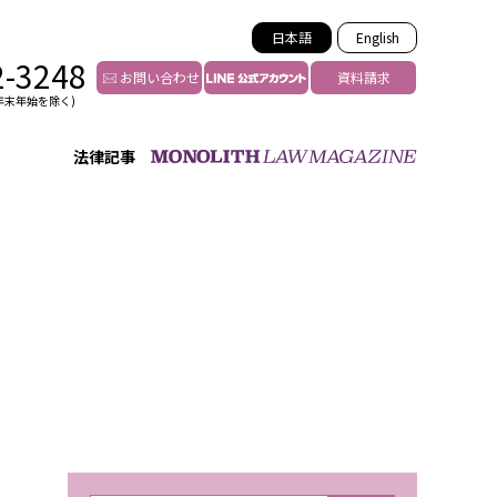
日本語
English
2-3248
お問い合わせ
資料請求
年末年始を除く)
法律記事
インフルエンサー法務
トゥー
YouTuberの法務サポート
の投稿者特定
VTuberの法務サポート
の風評被害対策
TikTok等ショート動画
害者の弁護
YouTube等SNSのM&A
グ汚染の削除対策
等活動の削除