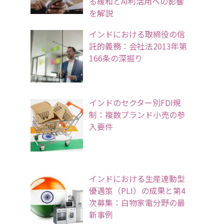
る緩和とAI利活用への影響
を解説
インドにおける取締役の信
託的義務：会社法2013年第
166条の深掘り
インドのセクター別FDI規
制：複数ブランド小売の参
入要件
インドにおける生産連動型
優遇策（PLI）の成果と第4
次募集：白物家電分野の最
新事例