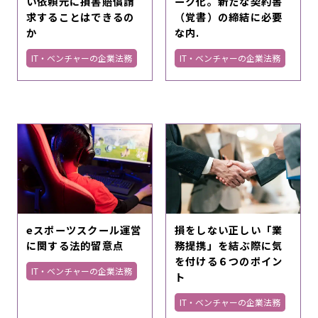
い依頼元に損害賠償請
ーク化。新たな契約書
求することはできるの
（覚書）の締結に必要
か
な内.
IT・ベンチャーの企業法務
IT・ベンチャーの企業法務
eスポーツスクール運営
損をしない正しい「業
に関する法的留意点
務提携」を結ぶ際に気
を付ける６つのポイン
IT・ベンチャーの企業法務
ト
IT・ベンチャーの企業法務