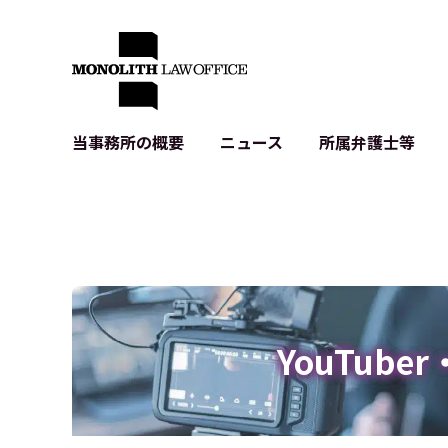
当事務所の概要
ニュース
所属弁護士等
代表弁護士の挨拶
IT・ベンチャーの企業法務
各種企業のIT・知財
当事務所のクライアントの例
契約書作成・レビュー等
システム開発関連
クライアントの声
個人情報保護法関連
アプリ等の利用規
出版書籍等
株式・M&A関連法務
暗号資産・ブロッ
アクセス
IPO（上場）支援
生成AI関連法務
記事・LPの薬機
YouTube
D2C等の不正転
サイバー犯罪の刑