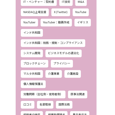
IT・ベンチャー：契約書
IT技術
M&A
NASDAQ上場支援
X (Twitter)
YouTube
YouTuber
YouTuber：動画作成
イギリス
インド共和国
インド共和国：税務・規制・コンプライアンス
システム開発
ビジネスモデルの適法化
ブロックチェーン
プライバシー
マルタ共和国
介護事業
介護施設
個人情報保護法
労働問題（会社側・使用者側）
医事法関連
口コミ
名誉毀損
国際法務
投稿者の特定
損害賠償請求
景品表示法