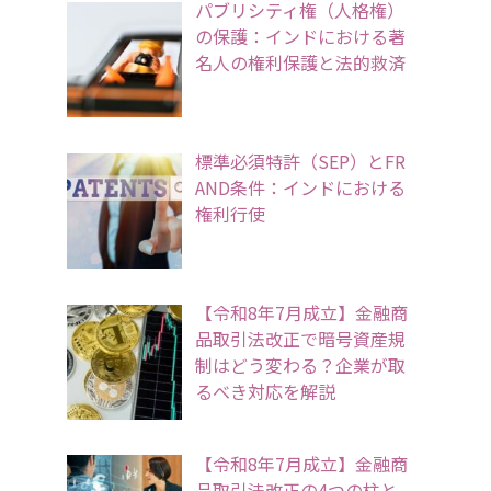
パブリシティ権（人格権）
の保護：インドにおける著
名人の権利保護と法的救済
標準必須特許（SEP）とFR
AND条件：インドにおける
権利行使
【令和8年7月成立】金融商
品取引法改正で暗号資産規
制はどう変わる？企業が取
るべき対応を解説
【令和8年7月成立】金融商
品取引法改正の4つの柱と