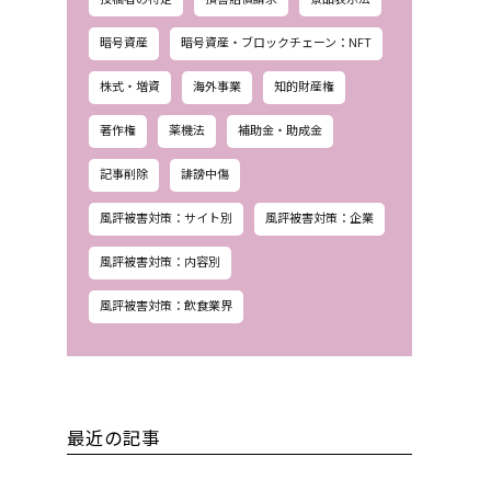
暗号資産
暗号資産・ブロックチェーン：NFT
株式・増資
海外事業
知的財産権
著作権
薬機法
補助金・助成金
記事削除
誹謗中傷
風評被害対策：サイト別
風評被害対策：企業
風評被害対策：内容別
風評被害対策：飲食業界
最近の記事