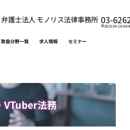
03-626
弁護士法人 モノリス法律事務所
平日10:00-18:00
(
取扱分野一覧
求人情報
セミナー
法務
クロスボーダー
風評被害対策
法務
国際法務・海外事業
デジタルタ
約整備
国際法務・日本進出
誹謗中傷等
クチェーン
NASDAQ上場支援
上場企業等
GDPR対応支援
誹謗中傷加
法等チェック
リスティン
r・VTuber法務
売対策
過去の芸能
事告訴等