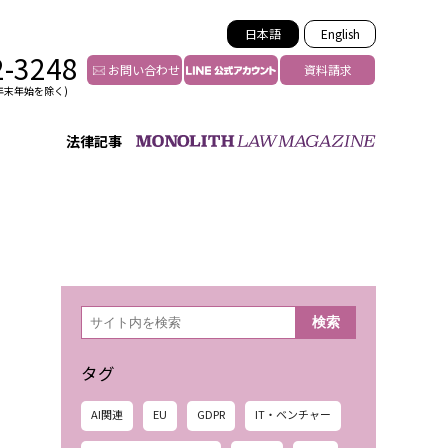
日本語
English
2-3248
お問い合わせ
資料請求
年末年始を除く)
法律記事
インフルエンサー法務
トゥー
YouTuberの法務サポート
の投稿者特定
VTuberの法務サポート
の風評被害対策
TikTok等ショート動画
害者の弁護
YouTube等SNSのM&A
検
検索
索
グ汚染の削除対策
等活動の削除
タグ
AI関連
EU
GDPR
IT・ベンチャー