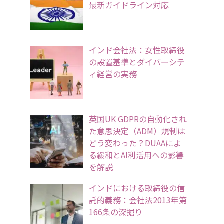
最新ガイドライン対応
インド会社法：女性取締役
の設置基準とダイバーシテ
ィ経営の実務
英国UK GDPRの自動化され
た意思決定（ADM）規制は
どう変わった？DUAAによ
る緩和とAI利活用への影響
を解説
インドにおける取締役の信
託的義務：会社法2013年第
166条の深掘り