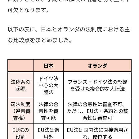
可欠となります。
以下の表に、日本とオランダの法制度における主
な比較点をまとめました。
日本
オランダ
ドイツ法
法体系の
フランス・ドイツ法の影響
中心の大
起源
を受けた複合的な大陸法
陸法
司法制度
法律の合
法律の合憲性は審査不可。
（違憲審
憲性を審
ただし、EU法・条約との整
査権）
査可能
合性は審査可
EU法の
EU法は適
EU法は国内法に直接適用さ
役割
用外
れ、優位する