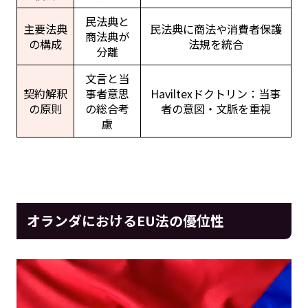
民法典と
主要法典
民法典に商法や消費者保護
商法典が
の構成
法規を統合
分離
文言と当
契約解釈
事者意思
Haviltexドクトリン：当事
の原則
の総合考
者の意図・文脈を重視
慮
オランダにおけるEU法の優位性