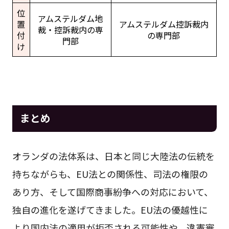
位
アムステルダム地
置
アムステルダム控訴裁内
裁・控訴裁内の専
付
の専門部
門部
け
まとめ
オランダの法体系は、日本と同じ大陸法の伝統を
持ちながらも、EU法との関係性、司法の権限の
あり方、そして国際商事紛争への対応において、
独自の進化を遂げてきました。EU法の優越性に
より国内法の適用が拒否される可能性や、違憲審