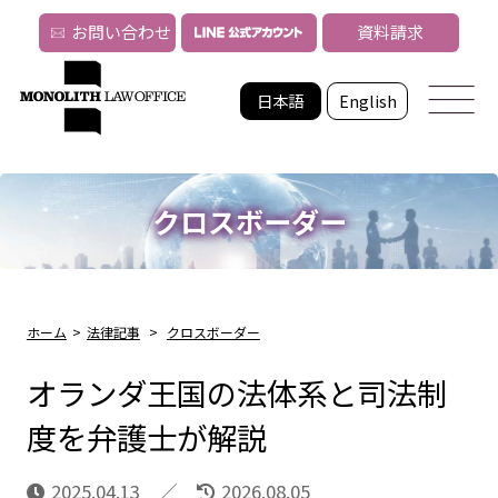
お問い合わせ
資料請求
日本語
English
クロスボーダー
ホーム
>
法律記事
>
クロスボーダー
オランダ王国の法体系と司法制
度を弁護士が解説
2025.04.13
2026.08.05