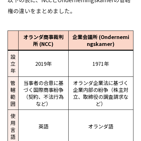
権の違いをまとめました。
オランダ商事裁判
企業会議所 (Ondernemi
所 (NCC)
ngskamer)
設
立
2019年
1971年
年
管
当事者の合意に基
オランダ企業法に基づく
轄
づく国際商事紛争
企業内部の紛争（株主対
範
（契約、不法行為
立、取締役の調査請求な
囲
など）
ど）
使
用
英語
オランダ語
言
語