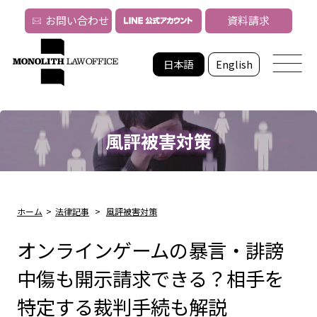
お問い合わせ
資料請求
日本語
English
風評被害対策
ホーム
>
法律記事
>
風評被害対策
オンラインゲームの暴言・誹謗
中傷も開示請求できる？相手を
特定する裁判手続も解説