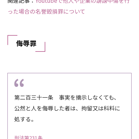
関連記事：
Youtubeで他人や企業の誹謗中傷を行
った場合の名誉毀損罪について
侮辱罪
第二百三十一条 事実を摘示しなくても、
公然と人を侮辱した者は、拘留又は科料に
処する。
刑法第231条