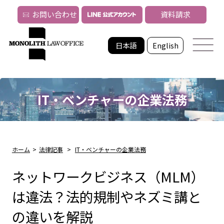
お問い合わせ
資料請求
日本語
English
IT・ベンチャーの企業法務
ホーム
>
法律記事
>
IT・ベンチャーの企業法務
ネットワークビジネス（MLM）
は違法？法的規制やネズミ講と
の違いを解説